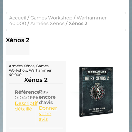
Accueil
/
Games Workshop
/
Warhammer
40.000
/
Armées Xénos
/ Xénos 2
Xénos 2
Armées Xénos
,
Games
Workshop
,
Warhammer
40.000
Xénos 2
Pas
Référence :
encore
01040199087
d'avis
Descriptif
Donner
détaillé
votre
avis