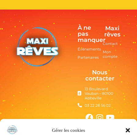
À ne
Maxi
pas
rêves
manquer
Contact
Événements
Mon
compte
Partenaires
Nous
contacter
13 Boulevard
Vauban – 80100
Abbeville
03 22 28 56 02
Gérer les cookies