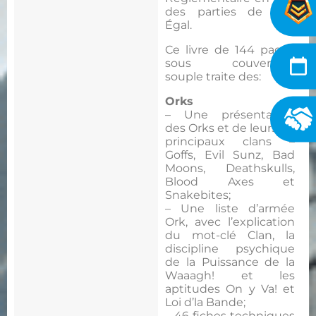
des parties de Jeu
Égal.
Ce livre de 144 pages
sous couverture
souple traite des:
Orks
– Une présentation
des Orks et de leurs six
principaux clans –
Goffs, Evil Sunz, Bad
Moons, Deathskulls,
Blood Axes et
Snakebites;
– Une liste d’armée
Ork, avec l’explication
du mot-clé Clan, la
discipline psychique
de la Puissance de la
Waaagh! et les
aptitudes On y Va! et
Loi d’la Bande;
– 46 fiches techniques