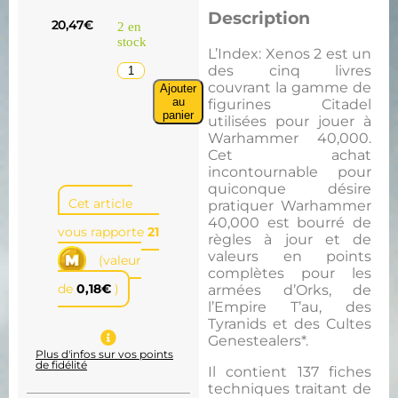
Description
20,47
€
2 en
stock
L’Index: Xenos 2 est un
des cinq livres
couvrant la gamme de
Ajouter
au
figurines Citadel
panier
utilisées pour jouer à
Warhammer 40,000.
Cet achat
incontournable pour
quiconque désire
Cet article
pratiquer Warhammer
40,000 est bourré de
vous rapporte
21
règles à jour et de
valeurs en points
(valeur
complètes pour les
de
0,18
€
)
armées d’Orks, de
l’Empire T’au, des
Tyranids et des Cultes
Genestealers*.
Plus d'infos sur vos points
de fidélité
Il contient 137 fiches
techniques traitant de