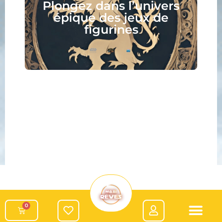
s
peignez, jouez, lisez :
votre nouveau hobby vous
attend !
0