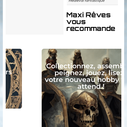
Médiéval fantastique
Maxi Rêves
vous
recommande
Collectionnez, assemblez,
peignez, jouez, lisez :
votre nouveau hobby vous
attend !