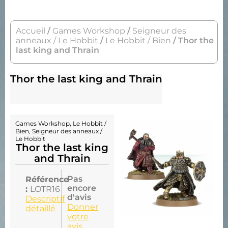
Accueil
/
Games Workshop
/
Seigneur des
anneaux / Le Hobbit
/
Le Hobbit / Bien
/ Thor the
last king and Thrain
Thor the last king and Thrain
Games Workshop
,
Le Hobbit /
Bien
,
Seigneur des anneaux /
Le Hobbit
Thor the last king
and Thrain
Pas
Référence
encore
:
LOTR16
d'avis
Descriptif
Donner
détaillé
votre
avis