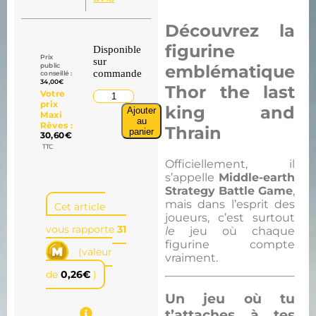
Découvrez la
figurine
Disponible
Prix
sur
public
emblématique
commande
conseillé :
34,00
€
Thor the last
Votre
prix
king and
Ajouter
Maxi
au
Rêves :
Thrain
panier
30,60
€
TTC
Officiellement, il
s’appelle
Middle-earth
Strategy Battle Game
,
mais dans l’esprit des
Cet article
joueurs, c’est surtout
vous rapporte
31
le
jeu où chaque
figurine compte
(valeur
vraiment.
de
0,26
€
)
Un jeu où tu
t’attaches à tes