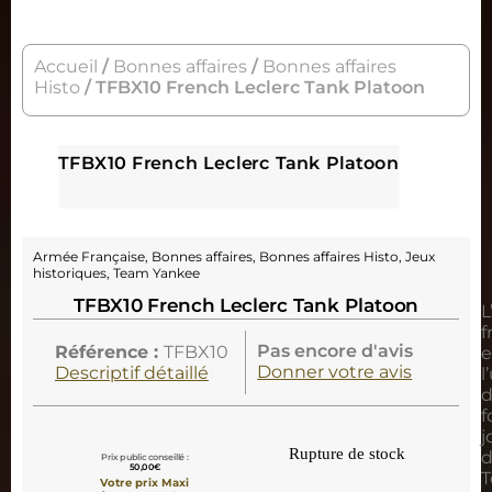
Accueil
/
Bonnes affaires
/
Bonnes affaires
Histo
/ TFBX10 French Leclerc Tank Platoon
TFBX10 French Leclerc Tank Platoon
Armée Française
,
Bonnes affaires
,
Bonnes affaires Histo
,
Jeux
historiques
,
Team Yankee
TFBX10 French Leclerc Tank Platoon
L
f
Pas encore d'avis
Référence :
TFBX10
e
Donner votre avis
Descriptif détaillé
l
d
f
j
Rupture de stock
d
Prix public conseillé :
50,00
€
Votre prix Maxi