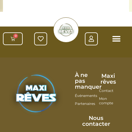
0
À ne
Maxi
pas
rêves
manquer
Contact
Événements
Mon
compte
Partenaires
Nous
contacter