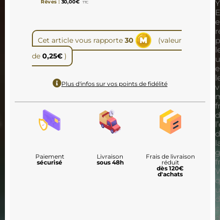
Y
Rêves :
30,00
€
TTC
E
e
r
Cet article vous rapporte
30
(valeur
p
l
de
0,25
€
)
u
e
l
Plus d'infos sur vos points de fidélité
v
m
f
l
l
g
Paiement
Livraison
Frais de livraison
f
sécurisé
sous 48h
réduit
dès 120€
V
d'achats
q
u
d
c