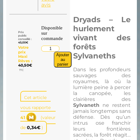
avis
Dryads – Le
hurlement
Disponible
Prix
sur
vivant des
public
commande
conseillé :
45,00
€
forêts
Votre
prix
Sylvaneths
Ajouter
Maxi
au
Rêves :
panier
40,50
€
Dans les profondeurs
TTC
sauvages des
royaumes, là où la
lumière peine à percer
la canopée, les
Cet article
clairières des
Sylvaneth
ne restent
vous rapporte
jamais longtemps sans
défense. Dès qu’un
41
(valeur
intrus ose franchir
de
0,34
€
)
leurs frontières
sacrées, la forêt réagit…