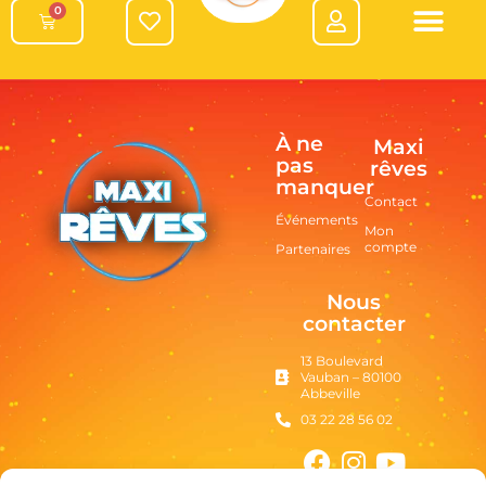
0
À ne
Maxi
pas
rêves
manquer
Contact
Événements
Mon
compte
Partenaires
Nous
contacter
13 Boulevard
Vauban – 80100
Abbeville
03 22 28 56 02