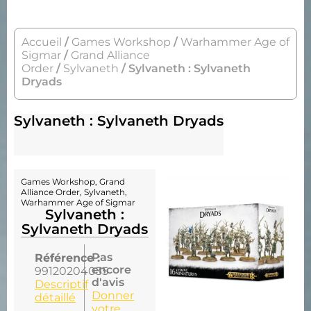
Accueil
/
Games Workshop
/
Warhammer Age of
Sigmar
/
Grand Alliance
Order
/
Sylvaneth
/ Sylvaneth : Sylvaneth
Dryads
Sylvaneth : Sylvaneth Dryads
Games Workshop
,
Grand
Alliance Order
,
Sylvaneth
,
Warhammer Age of Sigmar
Sylvaneth :
Sylvaneth Dryads
Pas
Référence :
encore
99120204035
d'avis
Descriptif
Donner
détaillé
votre