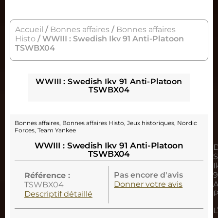
Accueil
/
Bonnes affaires
/
Bonnes affaires
Histo
/ WWIII : Swedish Ikv 91 Anti-Platoon
TSWBX04
WWIII : Swedish Ikv 91 Anti-Platoon
TSWBX04
Bonnes affaires
,
Bonnes affaires Histo
,
Jeux historiques
,
Nordic
Forces
,
Team Yankee
WWIII : Swedish Ikv 91 Anti-Platoon
D
TSWBX04
S
I
Pas encore d'avis
9
Référence :
Donner votre avis
A
TSWBX04
P
Descriptif détaillé
L