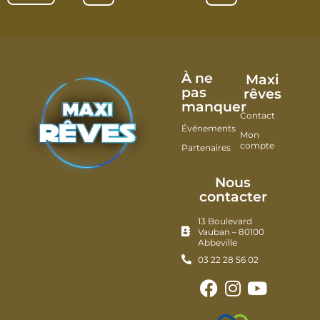
À ne
Maxi
pas
rêves
manquer
Contact
Événements
Mon
compte
Partenaires
Nous
contacter
13 Boulevard
Vauban – 80100
Abbeville
03 22 28 56 02