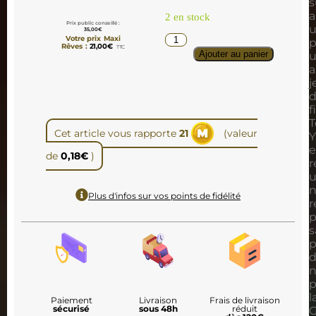
s
a
2 en stock
Prix public conseillé :
35,00
€
Votre prix Maxi
p
Rêves :
21,00
€
TTC
Ajouter au panier
u
a
j
f
Cet article vous rapporte
21
(valeur
Y
de
0,18
€
)
r
n
Plus d'infos sur vos points de fidélité
r
p
s
p
n
p
l
Paiement
Livraison
Frais de livraison
sécurisé
sous 48h
réduit
G