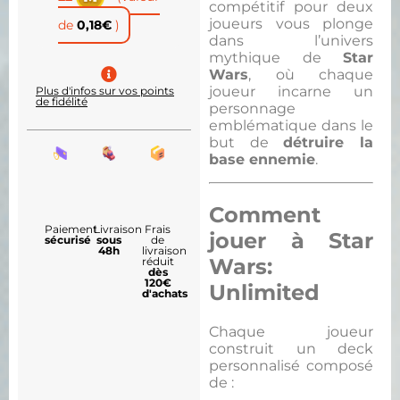
compétitif pour deux
joueurs vous plonge
de
0,18
€
)
dans l’univers
mythique de
Star
Wars
, où chaque
joueur incarne un
Plus d'infos sur vos points
de fidélité
personnage
emblématique dans le
but de
détruire la
base ennemie
.
Comment
Paiement
Livraison
Frais
jouer à Star
sécurisé
sous
de
48h
livraison
Wars:
réduit
dès
120€
Unlimited
d'achats
Chaque joueur
construit un deck
personnalisé composé
de :