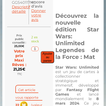
encore
GGS40117ML
d'avis
Descriptif
Donner
détaillé
Découvrez la
votre
avis
nouvelle
édition
Star
Wars:
Prix
2 en
public
stock
Unlimited
conseillé :
25,00
€
Legendes de
Votre
Ajouter
la Force : Mat
prix
au
Maxi
panier
Rêves :
Star Wars: Unlimited
21,25
€
est un jeu de cartes à
TTC
collectionner
stratégique et
immersif, développé
par
Fantasy Flight
Cet article
Games
et lancé
vous rapporte
mondialement le
8
mars 2024
. Ce jeu
22
(valeur