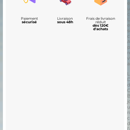
é
c
Paiement
Livraison
Frais de livraison
U
sécurisé
sous 48h
réduit
e
dès 120€
d'achats
s
c
A
p
r
v
a
L
D
B
j
r
c
d
l