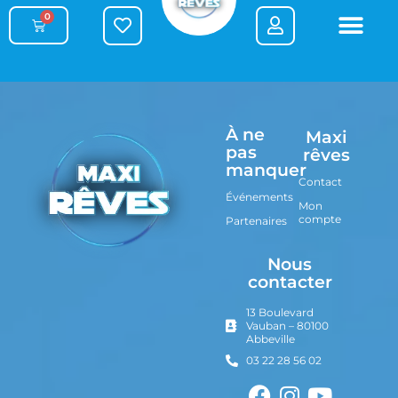
0
À ne
Maxi
pas
rêves
manquer
Contact
Événements
Mon
compte
Partenaires
Nous
contacter
13 Boulevard
Vauban – 80100
Abbeville
03 22 28 56 02