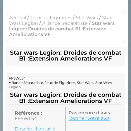
Accueil
/
Jeux de Figurines
/
Star Wars
/
Star
Wars Legion
/
Alliance Séparatiste
/ Star wars
Legion: Droides de combat B1 :Extension
Ameliorations VF
Star wars Legion: Droides de combat
B1 :Extension Ameliorations VF
FFSWL54
Alliance Séparatiste
,
Jeux de Figurines
,
Star Wars
,
Star Wars
Legion
C
Star wars Legion: Droides de combat
e
B1 :Extension Ameliorations VF
p
Pas encore d'avis
Référence :
Donner votre avis
FFSWL54
:
Descriptif détaillé