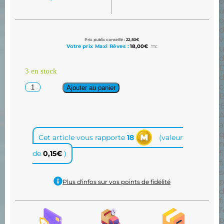
o
o
d
v
Prix public conseillé :
22,50
€
Votre prix Maxi Rêves :
18,00
€
u
TTC
D
3 en stock
Ajouter au panier
B
:
A
a
q
Cet article vous rapporte
18
(valeur
n
f
de
0,15
€
)
f
s
p
Plus d'infos sur vos points de fidélité
d
f
l
p