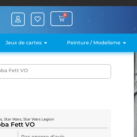
0
Jeux de cartes
Peinture / Modelisme
oba Fett VO
es
,
Star Wars
,
Star Wars Legion
oba Fett VO
Pas encore d'avis