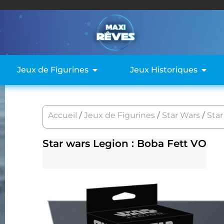
Jeux de Figurines
Jeux Historiques
Accueil
/
Jeux de Figurines
/
Star Wars
/
Star
Star wars Legion : Boba Fett VO