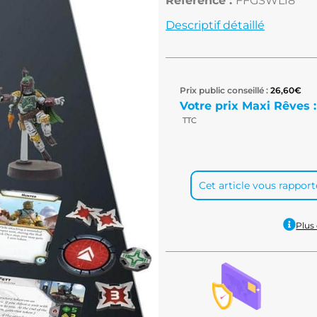
Référence :
FFGSWL18
Descriptif détaillé
Prix public conseillé :
26,60
€
Votre prix Maxi Rêves :
TTC
Cet article vous rappor
Plus 