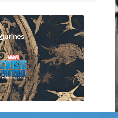
ouez, lisez :
tend !