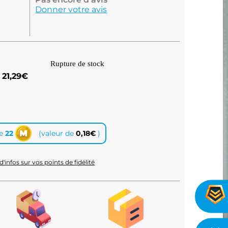
Donner votre avis
Rupture de stock
21,29
€
te
22
(valeur de
0,18
€
)
d'infos sur vos points de fidélité