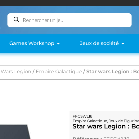
Games Workshop
Jeux de société
 Wars Legion
/
Empire Galactique
/ Star wars Legion : B
FFGSWL18
Empire Galactique
,
Jeux de Figurin
Star wars Legion : B