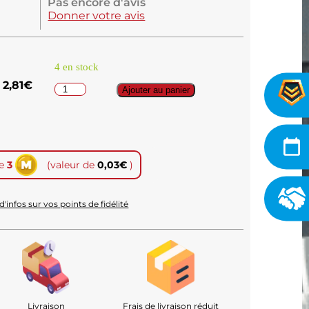
Pas encore d'avis
Donner votre avis
4 en stock
2,81
€
Ajouter au panier
te
3
(valeur de
0,03
€
)
d'infos sur vos points de fidélité
Livraison
Frais de livraison réduit