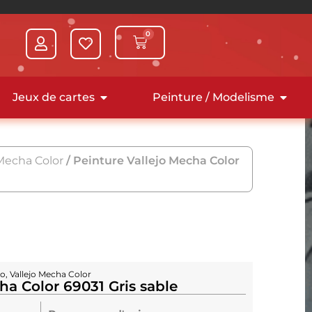
0
Jeux de cartes
Peinture / Modelisme
 Mecha Color
/ Peinture Vallejo Mecha Color
ro
,
Vallejo Mecha Color
ha Color 69031 Gris sable