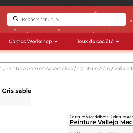
Games Workshop
Jeux de société
 , Peinture Aéro et Accessoires
/
Peinture Aéro
/
Vallejo
 Gris sable
Peinture & Modelisme
,
Peinture Aé
Peinture Vallejo Mec