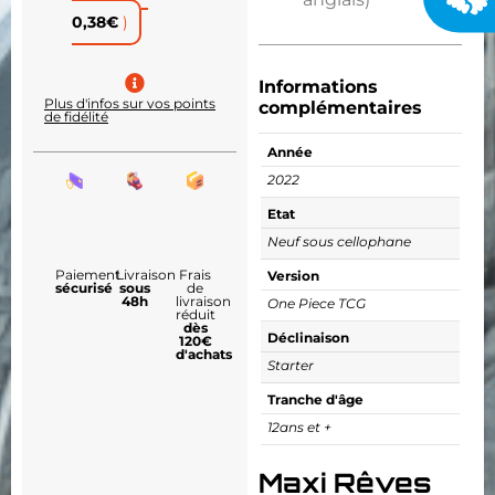
0,38
€
)
Informations
Plus d'infos sur vos points
complémentaires
de fidélité
Année
2022
Etat
Neuf sous cellophane
Paiement
Livraison
Frais
Version
sécurisé
sous
de
48h
livraison
One Piece TCG
réduit
dès
Déclinaison
120€
d'achats
Starter
Tranche d'âge
12ans et +
Maxi Rêves