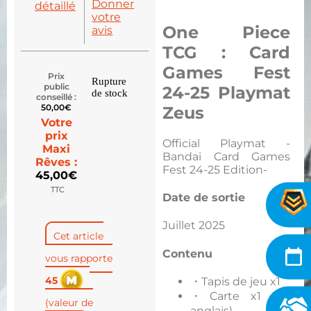
Donner
détaillé
votre
One Piece
avis
TCG : Card
Games Fest
Prix
Rupture
public
24-25 Playmat
de stock
conseillé :
50,00
€
Zeus
Votre
prix
Official Playmat -
Maxi
Bandai Card Games
Rêves :
Fest 24-25 Edition-
45,00
€
TTC
Date de sortie​
Juillet 2025
Cet article
Contenu
vous rapporte
45
・Tapis de jeu x1
・Carte x1 (en
(valeur de
anglais)