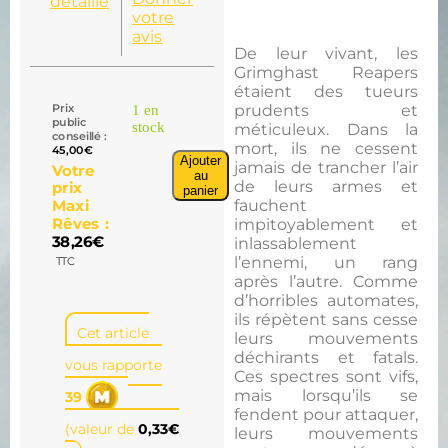
détaillé
votre
avis
De leur vivant, les
Grimghast Reapers
étaient des tueurs
Prix
prudents et
1 en
public
stock
méticuleux. Dans la
conseillé :
mort, ils ne cessent
45,00
€
Ajouter
jamais de trancher l’air
Votre
au
de leurs armes et
prix
panier
fauchent
Maxi
impitoyablement et
Rêves :
38,26
€
inlassablement
l’ennemi, un rang
TTC
après l’autre. Comme
d’horribles automates,
ils répètent sans cesse
Cet article
leurs mouvements
déchirants et fatals.
vous rapporte
Ces spectres sont vifs,
mais lorsqu’ils se
39
fendent pour attaquer,
(valeur de
0,33
€
leurs mouvements