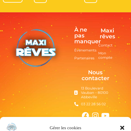
À ne
Maxi
pas
rêves
manquer
Contact
Événements
Mon
compte
Partenaires
Nous
contacter
13 Boulevard
Vauban – 80100
Abbeville
03 22 28 56 02
Gérer les cookies