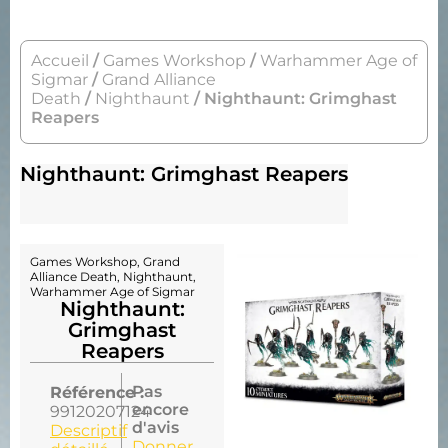
Accueil
/
Games Workshop
/
Warhammer Age of
Sigmar
/
Grand Alliance
Death
/
Nighthaunt
/ Nighthaunt: Grimghast
Reapers
Nighthaunt: Grimghast Reapers
Games Workshop
,
Grand
Alliance Death
,
Nighthaunt
,
Warhammer Age of Sigmar
Nighthaunt:
Grimghast
Reapers
Pas
Référence :
encore
99120207124
d'avis
Descriptif
Donner