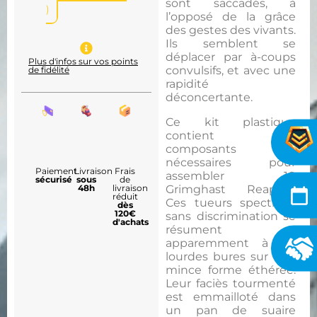
sont saccadés, à
)
l’opposé de la grâce
des gestes des vivants.
Ils semblent se
déplacer par à-coups
Plus d'infos sur vos points
convulsifs, et avec une
de fidélité
rapidité
déconcertante.
Ce kit plastique
contient les
composants
nécessaires pour
Paiement
Livraison
Frais
assembler 10
sécurisé
sous
de
48h
livraison
Grimghast Reapers.
réduit
Ces tueurs spectraux
dès
120€
sans discrimination se
d'achats
résument
apparemment à de
lourdes bures sur une
mince forme éthérée.
Leur faciès tourmenté
est emmailloté dans
un pan de suaire