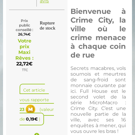
avis
Bienvenue à
Crime City, la
Prix
Rupture
public
ville où le
de stock
conseillé :
26,74
€
crime menace
Votre
à chaque coin
prix
Maxi
de rue
Rêves :
22,72
€
Secrets macabres, vols
TTC
sournois et meurtres
de sang-froid sont
monnaie courante par
Cet article
ici. Full House est le
second volet de la
vous rapporte
série MicroMacro :
Crime City. C’est une
23
(valeur
nouvelle partie de la
de
0,19
€
)
ville, avec ses 16
enquêtes à mener, qui
vous ouvre les bras !