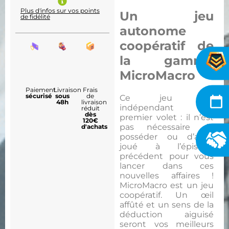
Plus d'infos sur vos points
Un jeu
de fidélité
autonome
coopératif de
la gamme
MicroMacro
Paiement
Livraison
Frais
sécurisé
sous
de
Ce jeu est
48h
livraison
indépendant du
réduit
dès
premier volet : il n’est
120€
pas nécessaire de
d'achats
posséder ou d’avoir
joué à l’épisode
précédent pour vous
lancer dans ces
nouvelles affaires !
MicroMacro est un jeu
coopératif. Un œil
affûté et un sens de la
déduction aiguisé
seront vos meilleurs