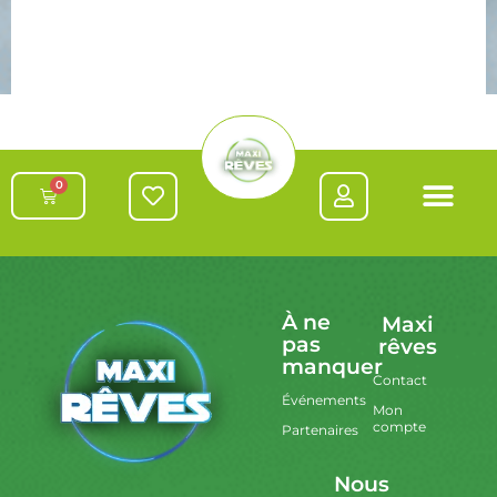
0
À ne
Maxi
pas
rêves
manquer
Contact
Événements
Mon
compte
Partenaires
Nous