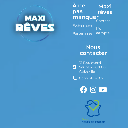
À ne
Maxi
pas
rêves
manquer
Contact
Événements
Mon
compte
Partenaires
Nous
contacter
13 Boulevard
Vauban – 80100
Abbeville
03 22 28 56 02