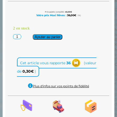
Prix public conseillé :
45,00
€
l
Votre prix Maxi Rêves :
36,00
€
TTC
m
2 en stock
M
l
Ajouter au panier
B
K
e
l
Cet article vous rapporte
36
(valeur
s
de
0,30
€
)
d
f
Plus d'infos sur vos points de fidélité
l
p
p
l
s