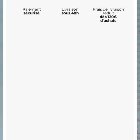
c
r
Paiement
Livraison
Frais de livraison
sécurisé
sous 48h
réduit
dès 120€
d'achats
d
l
o
L
e
p
i
l
t
a
p
:
L