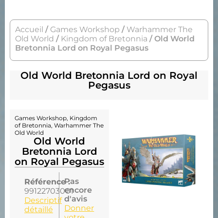
Accueil
/
Games Workshop
/
Warhammer The
Old World
/
Kingdom of Bretonnia
/ Old World
Bretonnia Lord on Royal Pegasus
Old World Bretonnia Lord on Royal
Pegasus
Games Workshop
,
Kingdom
of Bretonnia
,
Warhammer The
Old World
Old World
Bretonnia Lord
on Royal Pegasus
Pas
Référence :
encore
99122703001
d'avis
Descriptif
Donner
détaillé
votre