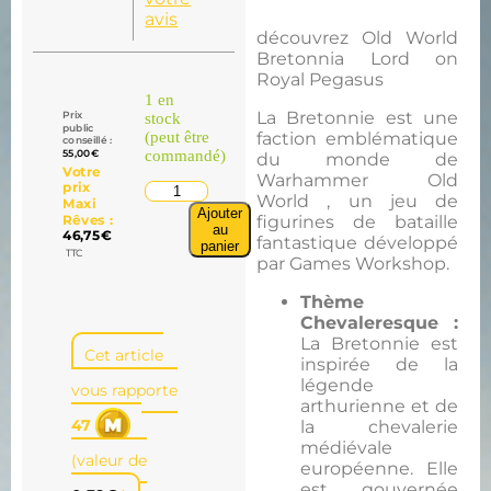
avis
découvrez Old World
Bretonnia Lord on
Royal Pegasus
1 en
La Bretonnie est une
Prix
stock
public
(peut être
faction emblématique
conseillé :
55,00
€
commandé)
du monde de
Votre
Warhammer Old
prix
World , un jeu de
Maxi
Ajouter
Rêves :
figurines de bataille
au
46,75
€
fantastique développé
panier
TTC
par Games Workshop.
Thème
Chevaleresque :
La Bretonnie est
Cet article
inspirée de la
légende
vous rapporte
arthurienne et de
47
la chevalerie
médiévale
(valeur de
européenne. Elle
est gouvernée