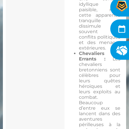
idyllique et
paisible, mais
cette apparence
tranquille
dissimule
souvent des
conflits politiques
et des menaces
extérieures.
Chevaliers
Errants :
Les
chevaliers
bretonniens sont
célèbres pour
leurs quêtes
héroïques et
leurs exploits au
combat.
Beaucoup
d’entre eux se
lancent dans des
aventures
périlleuses à la