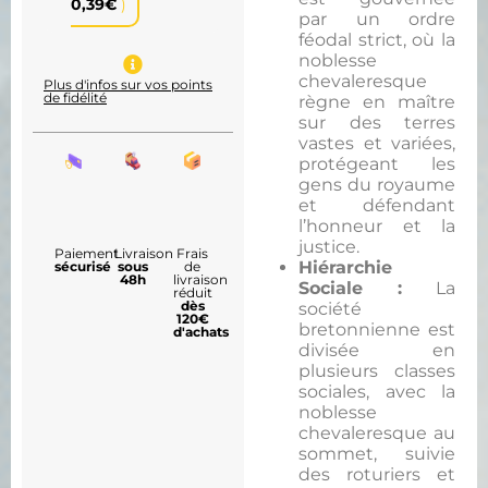
0,39
€
)
par un ordre
féodal strict, où la
noblesse
chevaleresque
Plus d'infos sur vos points
de fidélité
règne en maître
sur des terres
vastes et variées,
protégeant les
gens du royaume
et défendant
l’honneur et la
justice.
Paiement
Livraison
Frais
Hiérarchie
sécurisé
sous
de
48h
livraison
Sociale :
La
réduit
dès
société
120€
bretonnienne est
d'achats
divisée en
plusieurs classes
sociales, avec la
noblesse
chevaleresque au
sommet, suivie
des roturiers et