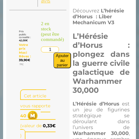
avis
Découvrez
L’hérésie
d’Horus : Liber
Mechanicum V3
2 en
stock
Prix
(peut être
L’Hérésie
public
conseillé :
commandé)
42,00
€
d’Horus :
Votre
prix
plongez dans
Maxi
Ajouter
Rêves :
au
39,90
€
la guerre civile
panier
TTC
galactique de
Warhammer
30,000
Cet article
L’Hérésie d’Horus
est
vous rapporte
un jeu de figurines
stratégique se
40
déroulant dans
(valeur de
0,33
€
l’univers de
Warhammer 30,000
,
)