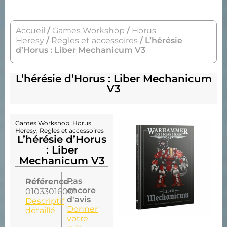
Accueil
/
Games Workshop
/
Horus
Heresy
/
Regles et accessoires
/ L’hérésie
d’Horus : Liber Mechanicum V3
L’hérésie d’Horus : Liber Mechanicum
V3
Games Workshop
,
Horus
Heresy
,
Regles et accessoires
L’hérésie d’Horus
: Liber
Mechanicum V3
Pas
Référence :
encore
01033016001
d'avis
Descriptif
Donner
détaillé
votre