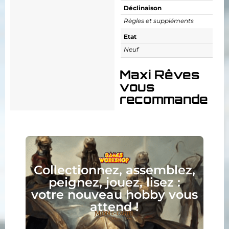
Déclinaison
Règles et suppléments
Etat
Neuf
Maxi Rêves
vous
recommande
Collectionnez, assemblez,
peignez, jouez, lisez :
votre nouveau hobby vous
attend !