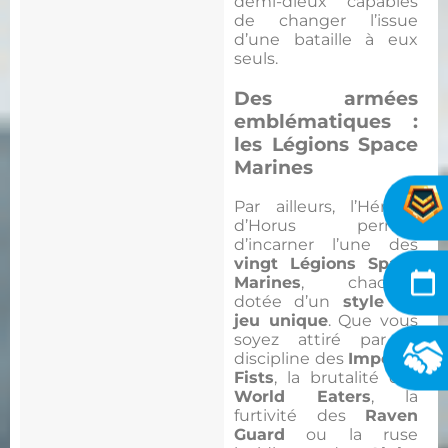
demi-dieux capables
de changer l’issue
d’une bataille à eux
seuls.
Des armées
emblématiques :
les Légions Space
Marines
Par ailleurs, l’Hérésie
d’Horus permet
d’incarner l’une des
vingt Légions Space
Marines
, chacune
dotée d’un
style de
jeu unique
. Que vous
soyez attiré par la
discipline des
Imperial
Fists
, la brutalité des
World Eaters
, la
furtivité des
Raven
Guard
ou la ruse