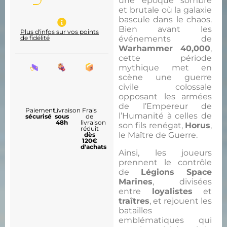
une époque sombre
et brutale où la galaxie
bascule dans le chaos.
Bien avant les
Plus d'infos sur vos points
événements de
de fidélité
Warhammer 40,000
,
cette période
mythique met en
scène une guerre
civile colossale
opposant les armées
de l’Empereur de
Paiement
Livraison
Frais
l’Humanité à celles de
sécurisé
sous
de
48h
livraison
son fils renégat,
Horus
,
réduit
le Maître de Guerre.
dès
120€
d'achats
Ainsi, les joueurs
prennent le contrôle
de
Légions Space
Marines
, divisées
entre
loyalistes
et
traîtres
, et rejouent les
batailles
emblématiques qui