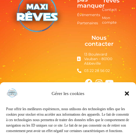
rêves
manquer
Contact
Événements
Mon
compte
Partenaires
Nous
contacter
13 Boulevard
Vauban – 80100
Abbeville
03 22 28 56 02
Gérer les cookies
Pour offrir les meilleures expériences, nous utilisons des technologies telles que les
cookies pour stocker et/ou accéder aux informations des appareils. Le fait de consentir
à ces technologies nous permettra de traiter des données telles que le comportement de
navigation ou les ID uniques sur ce site. Le fait de ne pas consentir ou de retirer son
consentement peut avoir un effet négatif sur certaines caractéristiques et fonctions.