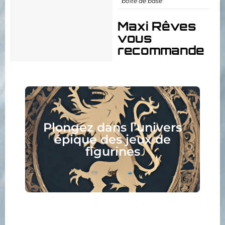
boite de base
Maxi Rêves
vous
recommande
Collectionnez, asse
univers
peignez, jouez, lis
ux de
votre nouveau hobb
attend !