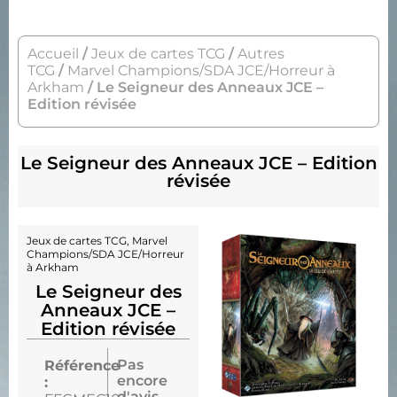
Accueil
/
Jeux de cartes TCG
/
Autres
TCG
/
Marvel Champions/SDA JCE/Horreur à
Arkham
/ Le Seigneur des Anneaux JCE –
Edition révisée
Le Seigneur des Anneaux JCE – Edition
révisée
Jeux de cartes TCG
,
Marvel
Champions/SDA JCE/Horreur
à Arkham
Le Seigneur des
Anneaux JCE –
Edition révisée
Pas
Référence
encore
:
d'avis