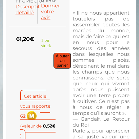
FFGMEC101
Donner
Descriptif
votre
détaillé
« Il ne nous appartient
avis
toutefois pas de
rassembler toutes les
marées du monde,
mais de faire ce qui est
61,20
€
1 en
en nous pour le
stock
secours des années
dans lesquelles nous
Ajouter
sommes placés,
au
déracinant le mal dans
panier
les champs que nous
connaissons, de sorte
que ceux qui vivront
après nous puissent
avoir une terre propre
Cet article
à cultiver. Ce n’est pas
vous rapporte
à nous de régler le
temps qu’ils auront ».
62
— Gandalf, Le Retour
du Roi
(valeur de
0,52
€
Parfois, pour apprécier
)
à sa juste valeur une