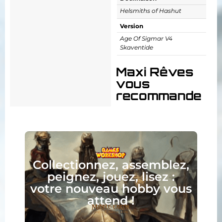
Helsmiths of Hashut
Version
Age Of Sigmar V4
Skaventide
Maxi Rêves
vous
recommande
Collectionnez, assemblez,
peignez, jouez, lisez :
votre nouveau hobby vous
attend !