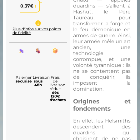
duardins — s’allient à
0,37
€
)
Hashut, le Père
Taureau, pour
transformer la forge et
le feu démonique en
Plus d'infos sur vos points
de fidélité
armes de guerre. Ainsi,
leur armée mêle un art
ancien, une
technologie
corrompue, et une
volonté tyrannique : ils
ne se contentent pas
de conquérir, ils
Paiement
Livraison
Frais
sécurisé
sous
de
imposent la
48h
livraison
domination.
réduit
dès
120€
d'achats
Origines et
fondements
En effet, les Helsmiths
descendent des
duardins qui
choisirent de ne pas