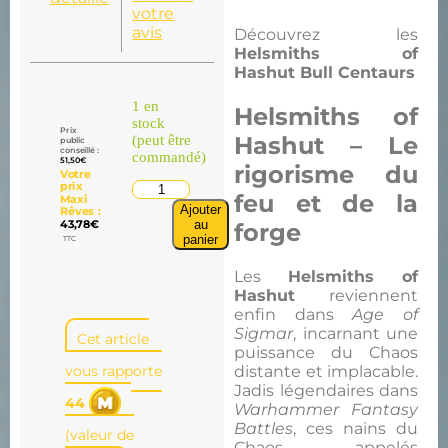
votre
avis
Découvrez les
Helsmiths of
Hashut
Bull Centaurs
1 en
Helsmiths of
stock
Prix
Hashut – Le
(peut être
public
conseillé :
commandé)
51,50
€
rigorisme du
Votre
prix
feu et de la
Maxi
Ajouter
Rêves :
au
forge
43,78
€
panier
TTC
Les
Helsmiths of
Hashut
reviennent
enfin dans
Age of
Sigmar
, incarnant une
Cet article
puissance du Chaos
distante et implacable.
vous rapporte
Jadis légendaires dans
44
Warhammer Fantasy
Battles
, ces nains du
(valeur de
Chaos — appelés