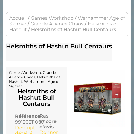
Accueil
/
Games Workshop
/
Warhammer Age of
Sigmar
/
Grande Alliance Chaos
/
Helsmiths of
Hashut
/ Helsmiths of Hashut Bull Centaurs
Helsmiths of Hashut Bull Centaurs
Games Workshop
,
Grande
Alliance Chaos
,
Helsmiths of
Hashut
,
Warhammer Age of
Sigmar
Helsmiths of
Hashut Bull
Centaurs
Pas
Référence :
encore
99120211007
d'avis
Descriptif
Donner
détaillé