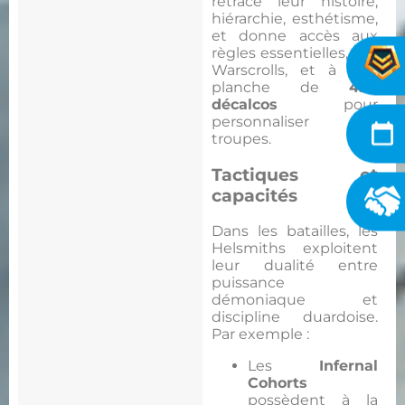
retrace leur histoire,
hiérarchie, esthétisme,
et donne accès aux
règles essentielles, aux
Warscrolls, et à une
planche de
450
décalcos
pour
personnaliser vos
troupes.
Tactiques et
capacités
Dans les batailles, les
Helsmiths exploitent
leur dualité entre
puissance
démoniaque et
discipline duardoise.
Par exemple :
Les
Infernal
Cohorts
possèdent à la