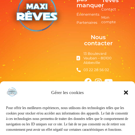
rêves
manquer
Contact
Événements
Mon
compte
Partenaires
Nous
contacter
13 Boulevard
Vauban – 80100
Abbeville
03 22 28 56 02
Gérer les cookies
Pour offrir les meilleures expériences, nous utilisons des technologies telles que les
cookies pour stocker et/ou accéder aux informations des appareils. Le fait de consentir
à ces technologies nous permettra de traiter des données telles que le comportement de
navigation ou les ID uniques sur ce site. Le fait de ne pas consentir ou de retirer son
consentement peut avoir un effet négatif sur certaines caractéristiques et fonctions.