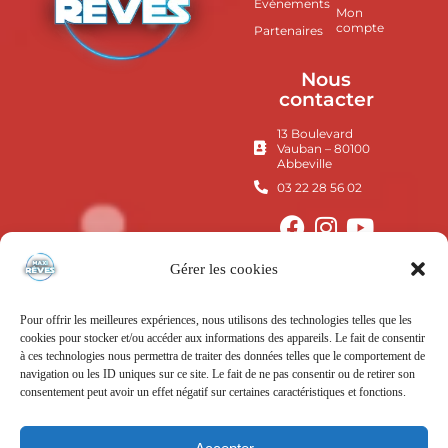
Événements
Mon
compte
Partenaires
Nous
contacter
13 Boulevard
Vauban – 80100
Abbeville
03 22 28 56 02
Gérer les cookies
Pour offrir les meilleures expériences, nous utilisons des technologies telles que les
cookies pour stocker et/ou accéder aux informations des appareils. Le fait de consentir
à ces technologies nous permettra de traiter des données telles que le comportement de
navigation ou les ID uniques sur ce site. Le fait de ne pas consentir ou de retirer son
consentement peut avoir un effet négatif sur certaines caractéristiques et fonctions.
Mentions Légales
Politique de confidentialité