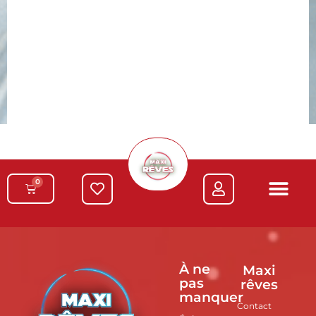
0
À ne
Maxi
pas
rêves
manquer
Contact