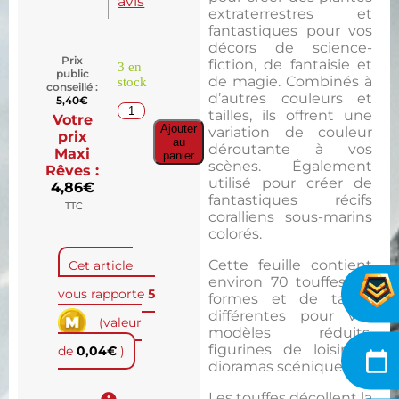
avis
extraterrestres et
fantastiques pour vos
décors de science-
Prix
fiction, de fantaisie et
3 en
public
de magie. Combinés à
stock
conseillé :
d’autres couleurs et
5,40
€
tailles, ils offrent une
Votre
Ajouter
variation de couleur
prix
au
déroutante à vos
Maxi
panier
scènes. Également
Rêves :
utilisé pour créer de
4,86
€
fantastiques récifs
TTC
coralliens sous-marins
colorés.
Cette feuille contient
Cet article
environ 70 touffes de
vous rapporte
5
formes et de tailles
différentes pour vos
(valeur
modèles réduits,
figurines de loisir et
de
0,04
€
)
dioramas scéniques.
Les touffes décollent la