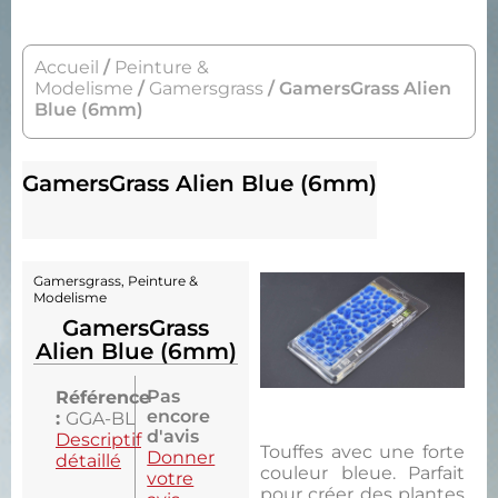
Accueil
/
Peinture &
Modelisme
/
Gamersgrass
/ GamersGrass Alien
Blue (6mm)
GamersGrass Alien Blue (6mm)
Gamersgrass
,
Peinture &
Modelisme
GamersGrass
Alien Blue (6mm)
Pas
Référence
encore
:
GGA-BL
d'avis
Descriptif
Touffes avec une forte
Donner
détaillé
couleur bleue. Parfait
votre
pour créer des plantes