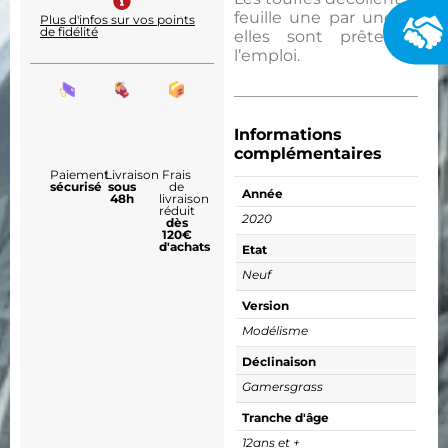
feuille une par une et
Plus d'infos sur vos points
de fidélité
elles sont prêtes à
l’emploi.
Informations
complémentaires
Paiement
Livraison
Frais
sécurisé
sous
de
Année
48h
livraison
réduit
2020
dès
120€
d'achats
Etat
Neuf
Version
Modélisme
Déclinaison
Gamersgrass
Tranche d'âge
12ans et +