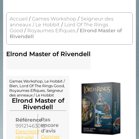
Accueil
/
Games Workshop
/
Seigneur des
anneaux / Le Hobbit
/
Lord Of The Rings
Good
/
Royaumes Elfiques
/ Elrond Master of
Rivendell
Elrond Master of Rivendell
Games Workshop
,
Le Hobbit /
Bien
,
Lord Of The Rings Good
,
Royaumes Elfiques
,
Seigneur
des anneaux / Le Hobbit
Elrond Master of
Rivendell
Pas
Référence :
encore
99121463015
d'avis
Descriptif
Donner
détaillé