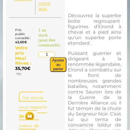
votre
avis
Découvrez la superbe
boite regroupant
figurines d’Elrond à
1 en
Prix
cheval et à pied ainsi
public
stock
qu’un superbe porte
conseillé :
(peut être
42,00
€
etendard .
commandé)
Votre
Puissant guerrier et
prix
Maxi
dirigeant à la
Ajouter
Rêves :
renommée légendaire,
au
35,70
€
panier
Elrond a combattu sur
TTC
le front de
nombreuses grandes
batailles, notamment
contre Sauron lors de
la Guerre de la
Cet article
Dernière Alliance où il
vous rapporte
fut témoin de la chute
du Seigneur Noir. C’est
36
lui qui tenta de
convaincre Isildur de
(valeur de