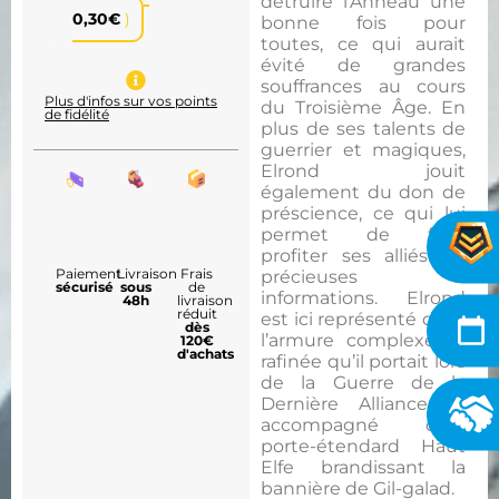
détruire l’Anneau une
0,30
€
)
bonne fois pour
toutes, ce qui aurait
évité de grandes
souffrances au cours
Plus d'infos sur vos points
du Troisième Âge. En
de fidélité
plus de ses talents de
guerrier et magiques,
Elrond jouit
également du don de
préscience, ce qui lui
permet de faire
profiter ses alliés de
Paiement
Livraison
Frais
précieuses
sécurisé
sous
de
informations. Elrond
48h
livraison
réduit
est ici représenté dans
dès
l’armure complexe et
120€
d'achats
rafinée qu’il portait lors
de la Guerre de la
Dernière Alliance et
accompagné d’un
porte-étendard Haut
Elfe brandissant la
bannière de Gil-galad.