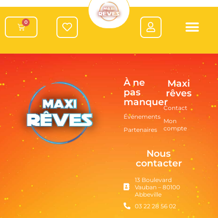
0
À ne
Maxi
pas
rêves
manquer
Contact
Événements
Mon
compte
Partenaires
Nous
contacter
13 Boulevard
Vauban – 80100
Abbeville
03 22 28 56 02