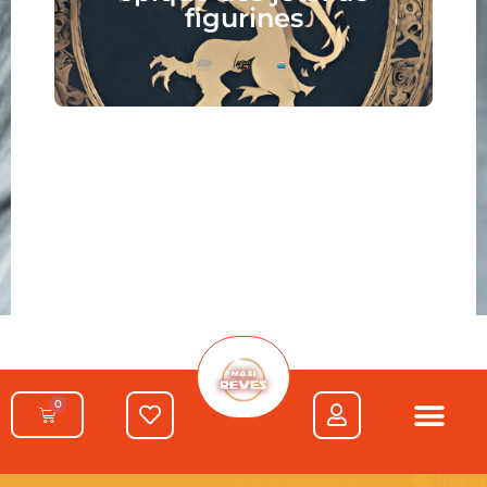
figurines
0