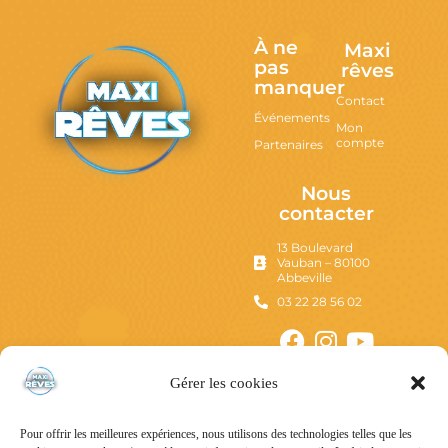
À ne
Maxi
pas
rêves
manquer
Contact
Événements
Mon
compte
Partenaires
Nous
contacter
13 Boulevard
Vauban – 80100
Abbeville
03 22 28 56 02
Gérer les cookies
Pour offrir les meilleures expériences, nous utilisons des technologies telles que les