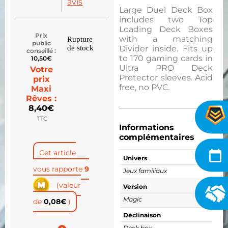
avis
Large Duel Deck Box
includes two Top
Loading Deck Boxes
Prix
with a matching
Rupture
public
de stock
Divider inside. Fits up
conseillé :
to 170 gaming cards in
10,50
€
Ultra PRO Deck
Votre
Protector sleeves. Acid
prix
free, no PVC.
Maxi
Rêves :
8,40
€
TTC
Informations
complémentaires
Cet article
Univers
vous rapporte
9
Jeux familiaux
(valeur
Version
Magic
de
0,08
€
)
Déclinaison
Deck box