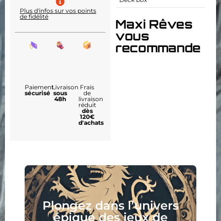
Plus d'infos sur vos points
de fidélité
Maxi Rêves
vous
recommande
Paiement
Livraison
Frais
sécurisé
sous
de
48h
livraison
réduit
dès
120€
d'achats
Plongez dans l’univers
épique des jeux de