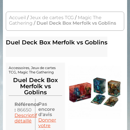
Accueil
/
Jeux de cartes TCG
/
Magic The
Gathering
/ Duel Deck Box Merfolk vs Goblins
Duel Deck Box Merfolk vs Goblins
Accessoires
,
Jeux de cartes
TCG
,
Magic The Gathering
Duel Deck Box
Merfolk vs
Goblins
Pas
Référence
encore
:
86650
d'avis
Descriptif
Donner
détaillé
votre