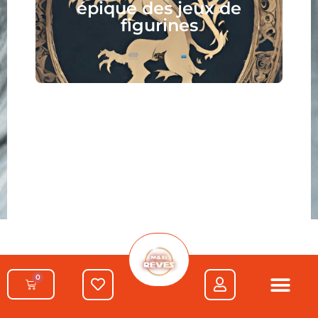
épique des jeux de
figurines
0