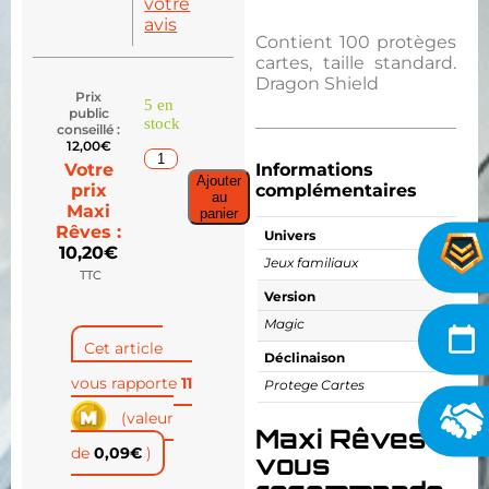
votre
avis
Contient 100 protèges
cartes, taille standard.
Dragon Shield
Prix
5 en
public
stock
conseillé :
12,00
€
Votre
Informations
Ajouter
prix
complémentaires
au
Maxi
panier
Rêves :
Univers
10,20
€
Jeux familiaux
TTC
Version
Magic
Cet article
Déclinaison
vous rapporte
11
Protege Cartes
(valeur
Maxi Rêves
de
0,09
€
)
vous