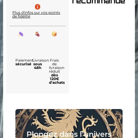
recommande
Plus d'infos sur vos points
de fidélité
Paiement
Livraison
Frais
sécurisé
sous
de
48h
livraison
réduit
dès
120€
d'achats
Plongez dans l’univers