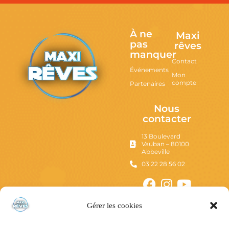
À ne
Maxi
pas
rêves
manquer
Contact
Événements
Mon
compte
Partenaires
Nous
contacter
13 Boulevard
Vauban – 80100
Abbeville
03 22 28 56 02
Gérer les cookies