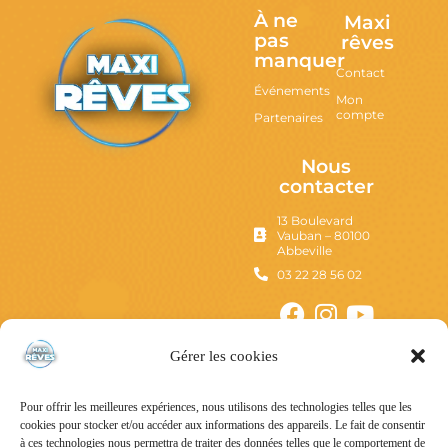
À ne
Maxi
pas
rêves
manquer
Contact
Événements
Mon
compte
Partenaires
Nous
contacter
13 Boulevard
Vauban – 80100
Abbeville
03 22 28 56 02
Gérer les cookies
Pour offrir les meilleures expériences, nous utilisons des technologies telles que les
cookies pour stocker et/ou accéder aux informations des appareils. Le fait de consentir
à ces technologies nous permettra de traiter des données telles que le comportement de