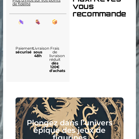
Plus d'infos sur vos points
de fidélité
vous
recommande
Paiement
Livraison
Frais
sécurisé
sous
de
48h
livraison
réduit
dès
120€
d'achats
Plongez dans l’univers
épique des jeux de
figurines