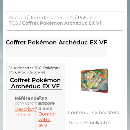
Accueil
/
Jeux de cartes TCG
/
Pokémon
TCG
/ Coffret Pokémon Archéduc EX VF
Coffret Pokémon Archéduc EX VF
Jeux de cartes TCG
,
Pokémon
TCG
,
Produits Scellés
Coffret Pokémon
Archéduc EX VF
Pas
Référence :
encore
POEVOCT24A
d'avis
Descriptif
Contenu : 4x boosters
Donner
détaillé
votre
3x cartes brillantes
avis