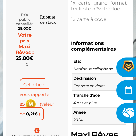
1x carte grand format
brillante d’Archéduc
Prix
Rupture
1x carte à code
public
de stock
conseillé :
28,00
€
Votre
prix
Informations
Maxi
complémentaires
Rêves :
25,00
€
Etat
TTC
Neuf sous cellophane
Déclinaison
Cet article
Ecarlate et Violet
vous rapporte
Tranche d'âge
4 ans et plus
25
(valeur
Année
de
0,21
€
)
2024
Maxi Rêves