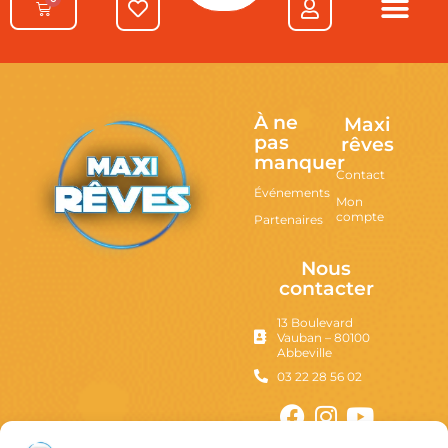
À ne
Maxi
pas
rêves
manquer
Contact
Événements
Mon
compte
Partenaires
Nous
contacter
13 Boulevard
Vauban – 80100
Abbeville
03 22 28 56 02