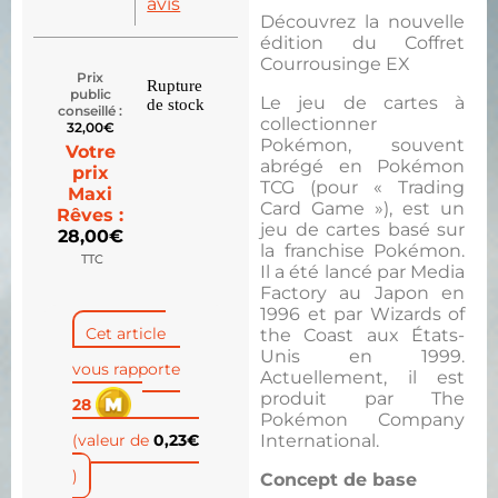
avis
Découvrez la nouvelle
édition du Coffret
Courrousinge EX
Prix
Rupture
public
Le jeu de cartes à
de stock
conseillé :
collectionner
32,00
€
Pokémon, souvent
Votre
abrégé en Pokémon
prix
TCG (pour « Trading
Maxi
Card Game »), est un
Rêves :
jeu de cartes basé sur
28,00
€
la franchise Pokémon.
TTC
Il a été lancé par Media
Factory au Japon en
1996 et par Wizards of
Cet article
the Coast aux États-
Unis en 1999.
vous rapporte
Actuellement, il est
produit par The
28
Pokémon Company
(valeur de
0,23
€
International.
)
Concept de base