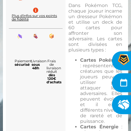
Dans Pokémon TCG,
chaque joueur incarne
Plus d'infos sur vos points
un dresseur Pokémon
de fidélité
et utilise un deck de
60 cartes pour
affronter son
adversaire. Les cartes
sont divisées en
plusieurs types :
Cartes Pokémon
Paiement
Livraison
Frais
sécurisé
sous
de
: représentent les
48h
livraison
créatures que les
réduit
dès
joueurs peuvent
120€
utiliser pour
d'achats
attaquer leurs
adversaires. Elles
peuvent évoluer,
et il existe
différents niveaux
de rareté et de
puissance.
Cartes Énergie
: