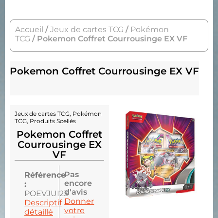
Accueil
/
Jeux de cartes TCG
/
Pokémon
TCG
/ Pokemon Coffret Courrousinge EX VF
Pokemon Coffret Courrousinge EX VF
Jeux de cartes TCG
,
Pokémon
TCG
,
Produits Scellés
Pokemon Coffret
Courrousinge EX
VF
Pas
Référence
encore
:
d'avis
POEVJUI23
Donner
Descriptif
votre
détaillé