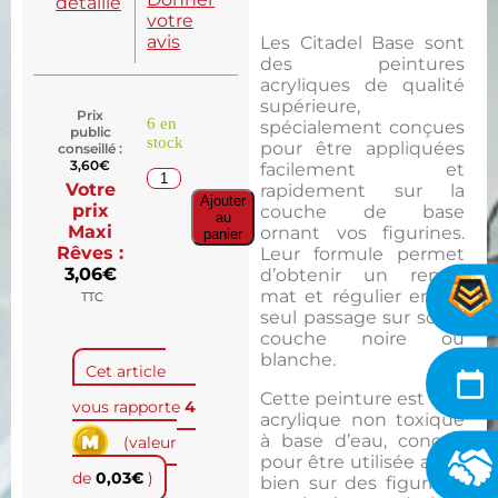
détaillé
votre
avis
Les Citadel Base sont
des peintures
acryliques de qualité
supérieure,
Prix
6 en
spécialement conçues
public
stock
pour être appliquées
conseillé :
3,60
€
facilement et
Votre
rapidement sur la
Ajouter
prix
couche de base
au
Maxi
ornant vos figurines.
panier
Rêves :
Leur formule permet
3,06
€
d’obtenir un rendu
mat et régulier en un
TTC
seul passage sur sous-
couche noire ou
blanche.
Cet article
Cette peinture est une
vous rapporte
4
acrylique non toxique
à base d’eau, conçue
(valeur
pour être utilisée aussi
de
0,03
€
)
bien sur des figurines