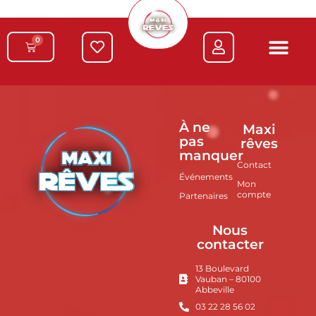
0
À ne
Maxi
pas
rêves
manquer
Contact
Événements
Mon
compte
Partenaires
Nous
contacter
13 Boulevard
Vauban – 80100
Abbeville
03 22 28 56 02