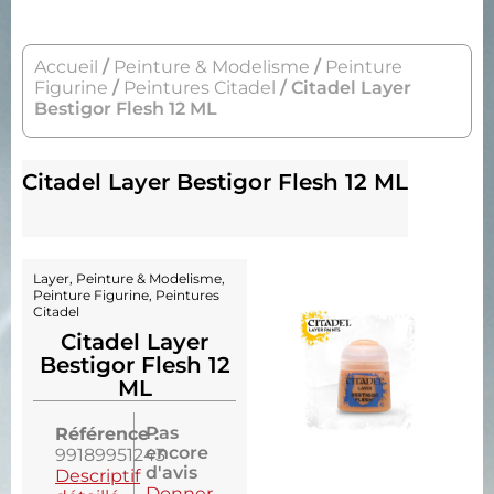
Accueil
/
Peinture & Modelisme
/
Peinture
Figurine
/
Peintures Citadel
/ Citadel Layer
Bestigor Flesh 12 ML
Citadel Layer Bestigor Flesh 12 ML
Layer
,
Peinture & Modelisme
,
Peinture Figurine
,
Peintures
Citadel
Citadel Layer
Bestigor Flesh 12
ML
Pas
Référence :
encore
99189951243
d'avis
Descriptif
Donner