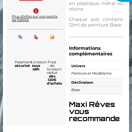
en plastique, métal ou
résine.
Plus d'infos sur vos points
Chaque pot contient
de fidélité
12ml de peinture Base.
Informations
complémentaires
Paiement
Livraison
Frais
sécurisé
sous
de
Univers
48h
livraison
réduit
Peinture et Modélisme
dès
120€
Déclinaison
d'achats
Base
Maxi Rêves
vous
recommande