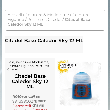
Accueil
/
Peinture & Modelisme
/
Peinture
Figurine
/
Peintures Citadel
/ Citadel Base
Caledor Sky 12 ML
Citadel Base Caledor Sky 12 ML
Base
,
Peinture & Modelisme
,
Peinture Figurine
,
Peintures
Citadel
Citadel Base
Caledor Sky 12
ML
Pas
Référence :
encore
99189950216
d'avis
Descriptif
Donner