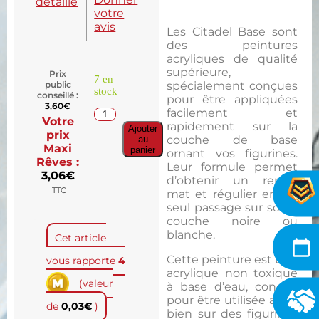
détaillé
votre
avis
Les Citadel Base sont
des peintures
acryliques de qualité
supérieure,
Prix
7 en
public
spécialement conçues
stock
conseillé :
pour être appliquées
3,60
€
facilement et
Votre
rapidement sur la
Ajouter
prix
couche de base
au
Maxi
panier
ornant vos figurines.
Rêves :
Leur formule permet
3,06
€
d’obtenir un rendu
TTC
mat et régulier en un
seul passage sur sous-
couche noire ou
blanche.
Cet article
Cette peinture est une
vous rapporte
4
acrylique non toxique
(valeur
à base d’eau, conçue
pour être utilisée aussi
de
0,03
€
)
bien sur des figurines