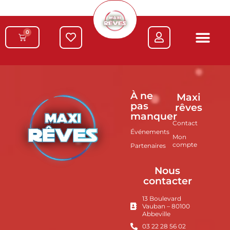
0
À ne
Maxi
pas
rêves
manquer
Contact
Événements
Mon
compte
Partenaires
Nous
contacter
13 Boulevard
Vauban – 80100
Abbeville
03 22 28 56 02