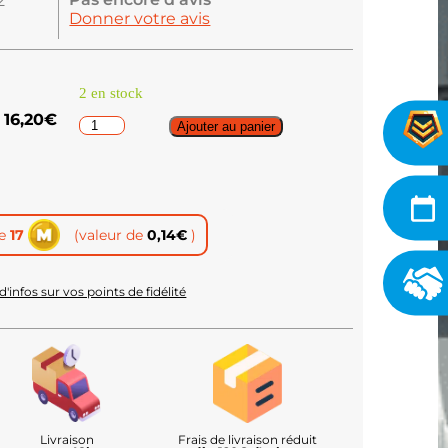
2
Donner votre avis
2 en stock
16,20
€
Ajouter au panier
te
17
(valeur de
0,14
€
)
d'infos sur vos points de fidélité
Livraison
Frais de livraison réduit