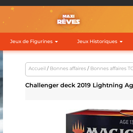
Jeux de Figurines
Jeux Historiques
Accueil
/
Bonnes affaires
/
Bonnes affaires T
Challenger deck 2019 Lightning A