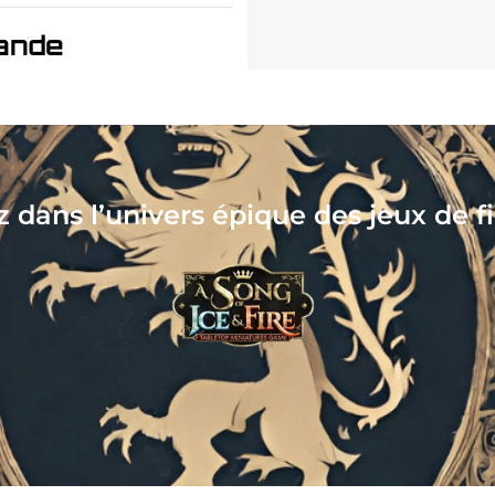
ande
Collectionnez, assemblez, p
votre nouveau hobby