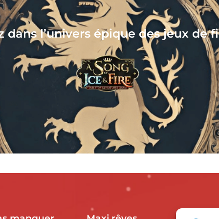
es
Nous co
as manquer
Maxi rêves