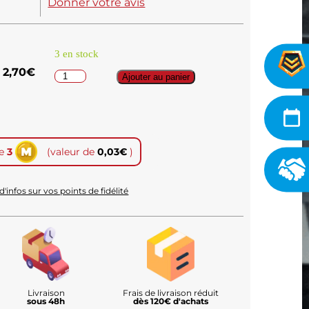
Donner votre avis
3 en stock
2,70
€
Ajouter au panier
te
3
(valeur de
0,03
€
)
d'infos sur vos points de fidélité
Livraison
Frais de livraison réduit
sous 48h
dès 120€ d'achats