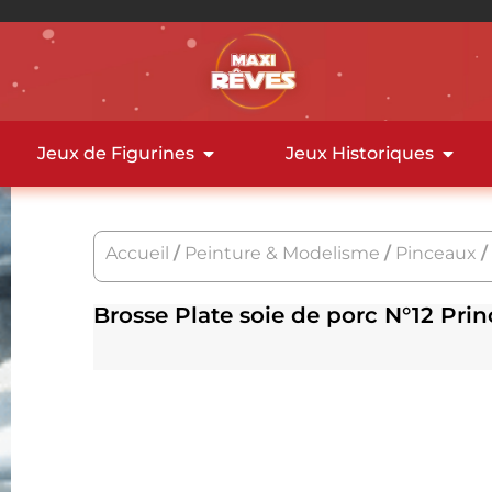
Jeux de Figurines
Jeux Historiques
Accueil
/
Peinture & Modelisme
/
Pinceaux
/
Brosse Plate soie de porc N°12 Pri