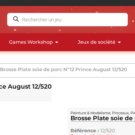
Games Workshop
Jeux de société
 Brosse Plate soie de porc N°12 Prince August 12/520
nce August 12/520
Peinture & Modelisme
,
Pinceaux
,
Pi
Brosse Plate soie de
Référence :
12/520