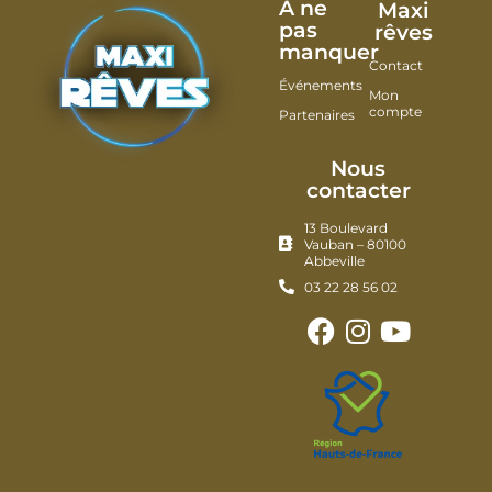
À ne
Maxi
pas
rêves
manquer
Contact
Événements
Mon
compte
Partenaires
Nous
contacter
13 Boulevard
Vauban – 80100
Abbeville
03 22 28 56 02