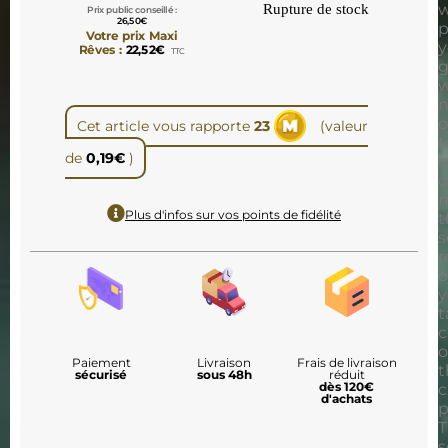
w
Rupture de stock
Prix public conseillé :
26,50
€
p
Votre prix Maxi
y
Rêves :
22,52
€
TTC
w
n
o
Cet article vous rapporte
23
(valeur
t
de
0,19
€
)
o
Plus d'infos sur vos points de fidélité
t
s
r
y
t
c
o
Paiement
Livraison
Frais de livraison
t
sécurisé
sous 48h
réduit
dès 120€
c
d'achats
p
T
s