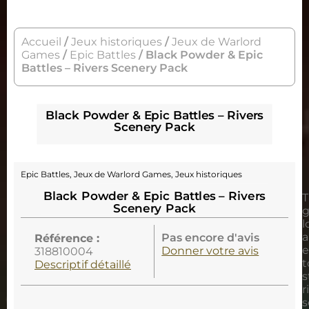
Accueil
/
Jeux historiques
/
Jeux de Warlord
Games
/
Epic Battles
/ Black Powder & Epic
Battles – Rivers Scenery Pack
Black Powder & Epic Battles – Rivers
Scenery Pack
Epic Battles
,
Jeux de Warlord Games
,
Jeux historiques
Black Powder & Epic Battles – Rivers
T
Scenery Pack
g
l
Pas encore d'avis
Référence :
e
Donner votre avis
318810004
t
Descriptif détaillé
s
r
s