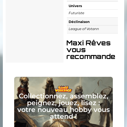
Univers
Futuriste
Déclinaison
League of Votann
Maxi Rêves
vous
recommande
Collectionnez, assemblez,
peignez, jouez, lisez :
votre nouveau hobby vous
attend !