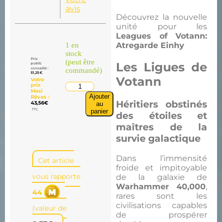
avis
Découvrez la nouvelle
unité pour les
Leagues of Votann:
Atregarde Einhy
1 en
stock
Prix
(peut être
Les Ligues de
public
conseillé :
commandé)
51,25
€
Votann
Votre
prix
Maxi
Ajouter
Rêves :
Héritiers obstinés
43,56
€
au
TTC
panier
des étoiles et
maîtres de la
survie galactique
Dans l’immensité
Cet article
froide et impitoyable
vous rapporte
de la galaxie de
Warhammer 40,000
,
44
rares sont les
civilisations capables
(valeur de
de prospérer