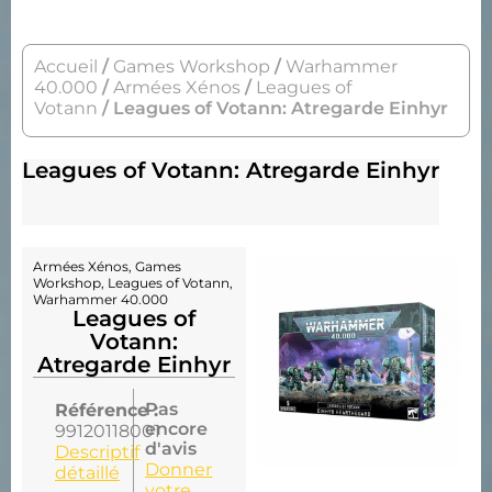
Accueil
/
Games Workshop
/
Warhammer
40.000
/
Armées Xénos
/
Leagues of
Votann
/ Leagues of Votann: Atregarde Einhyr
Leagues of Votann: Atregarde Einhyr
Armées Xénos
,
Games
Workshop
,
Leagues of Votann
,
Warhammer 40.000
Leagues of
Votann:
Atregarde Einhyr
Pas
Référence :
encore
99120118001
d'avis
Descriptif
Donner
détaillé
votre