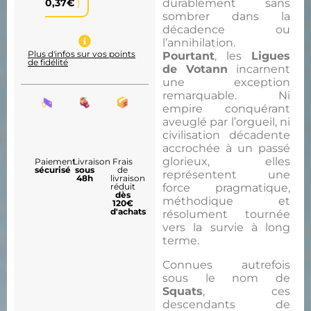
durablement sans
0,37
€
)
sombrer dans la
décadence ou
l’annihilation.
Plus d'infos sur vos points
Pourtant
, les
Ligues
de fidélité
de Votann
incarnent
une exception
remarquable. Ni
empire conquérant
aveuglé par l’orgueil, ni
civilisation décadente
accrochée à un passé
glorieux, elles
Paiement
Livraison
Frais
sécurisé
sous
de
représentent une
48h
livraison
force pragmatique,
réduit
dès
méthodique et
120€
d'achats
résolument tournée
vers la survie à long
terme.
Connues autrefois
sous le nom de
Squats
, ces
descendants de