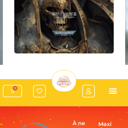
0
À ne
Maxi