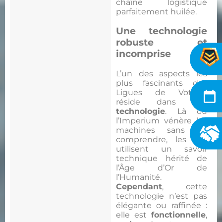
chaîne logistique
parfaitement huilée.
Une technologie
robuste et
incomprise
L’un des aspects les
plus fascinants des
Ligues de Votann
réside dans leur
technologie
. Là où
l’Imperium vénère les
machines sans les
comprendre, les Kin
utilisent un savoir
technique hérité de
l’Âge d’Or de
l’Humanité.
Cependant
, cette
technologie n’est pas
élégante ou raffinée :
elle est
fonctionnelle
,