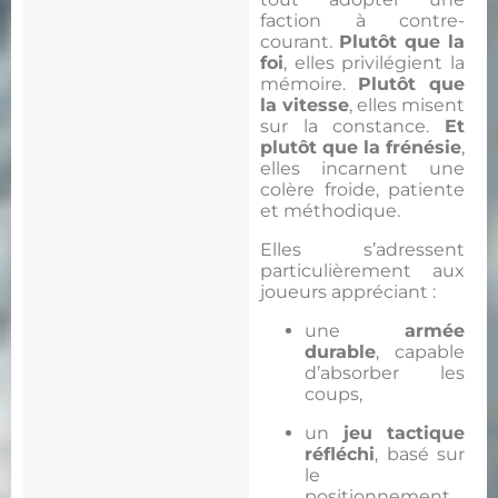
faction à contre-
courant.
Plutôt que la
foi
, elles privilégient la
mémoire.
Plutôt que
la vitesse
, elles misent
sur la constance.
Et
plutôt que la frénésie
,
elles incarnent une
colère froide, patiente
et méthodique.
Elles s’adressent
particulièrement aux
joueurs appréciant :
une
armée
durable
, capable
d’absorber les
coups,
un
jeu tactique
réfléchi
, basé sur
le
positionnement