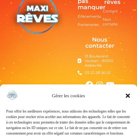
pas
rêves
manquer
Contact
Événements
Mon
compte
Partenaires
Nous
contacter
13 Boulevard
Vauban – 80100
Abbeville
03 22 28 56 02
Gérer les cookies
Pour offrir les meilleures expériences, nous utilisons des technologies telles que les
cookies pour stocker et/ou accéder aux informations des appareils. Le fait de consentir
à ces technologies nous permettra de traiter des données telles que le comportement de
navigation ou les ID uniques sur ce site. Le fait de ne pas consentir ou de retirer son
consentement peut avoir un effet négatif sur certaines caractéristiques et fonctions.