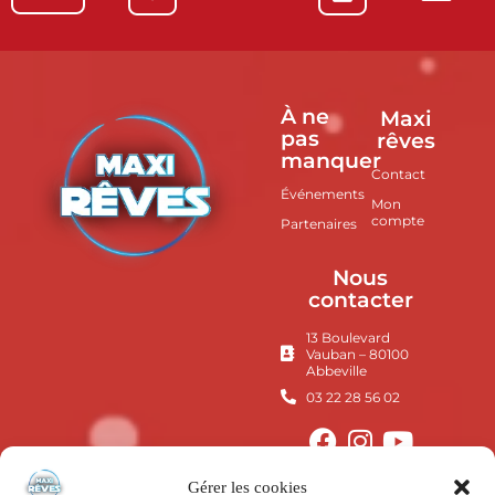
À ne
Maxi
pas
rêves
manquer
Contact
Événements
Mon
compte
Partenaires
Nous
contacter
13 Boulevard
Vauban – 80100
Abbeville
03 22 28 56 02
Gérer les cookies