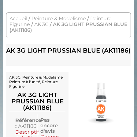
Accueil
/
Peinture & Modelisme
/
Peinture
Figurine
/
AK 3G
/ AK 3G LIGHT PRUSSIAN BLUE
(AK11186)
AK 3G LIGHT PRUSSIAN BLUE (AK11186)
AK 3G
,
Peinture & Modelisme
,
Peinture à l'unité
,
Peinture
Figurine
AK 3G LIGHT
PRUSSIAN BLUE
(AK11186)
Pas
Référence
encore
:
AK11186
d'avis
Descriptif
Donner