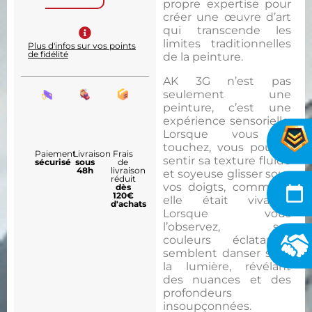
propre expertise pour
créer une œuvre d’art
qui transcende les
limites traditionnelles
Plus d'infos sur vos points
de fidélité
de la peinture.
AK 3G n’est pas
seulement une
peinture, c’est une
expérience sensorielle.
Lorsque vous la
touchez, vous pouvez
Paiement
Livraison
Frais
sentir sa texture fluide
sécurisé
sous
de
48h
livraison
et soyeuse glisser sous
réduit
vos doigts, comme si
dès
120€
elle était vivante.
d'achats
Lorsque vous
l’observez, ses
couleurs éclatantes
semblent danser sous
la lumière, révélant
des nuances et des
profondeurs
insoupçonnées.