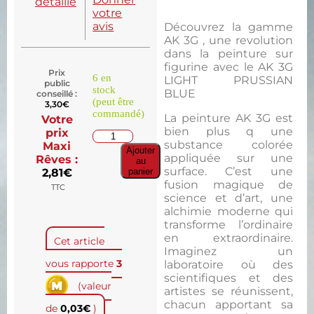
détaillé
votre
avis
Découvrez la gamme
AK 3G , une revolution
dans la peinture sur
figurine avec le AK 3G
Prix
6 en
LIGHT PRUSSIAN
public
stock
BLUE
conseillé :
(peut être
3,30
€
commandé)
La peinture AK 3G est
Votre
bien plus q une
prix
substance colorée
Maxi
Ajouter
appliquée sur une
Rêves :
au
surface. C’est une
2,81
€
panier
fusion magique de
TTC
science et d’art, une
alchimie moderne qui
transforme l’ordinaire
en extraordinaire.
Cet article
Imaginez un
vous rapporte
3
laboratoire où des
scientifiques et des
(valeur
artistes se réunissent,
chacun apportant sa
de
0,03
€
)