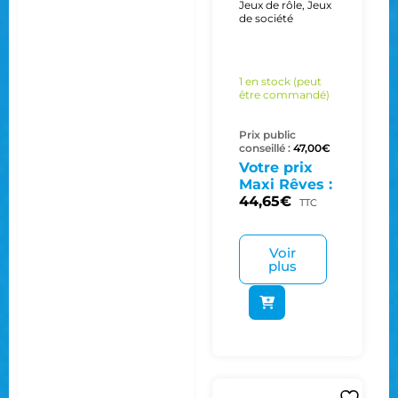
Jeux de rôle
,
Jeux
de société
1 en stock (peut
être commandé)
Prix public
conseillé :
47,00
€
Votre prix
Maxi Rêves :
44,65
€
TTC
Voir
plus