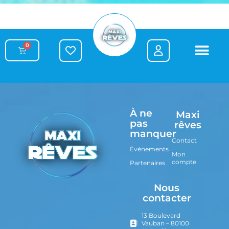
0
À ne
Maxi
pas
rêves
manquer
Contact
Événements
Mon
compte
Partenaires
Nous
contacter
13 Boulevard
Vauban – 80100