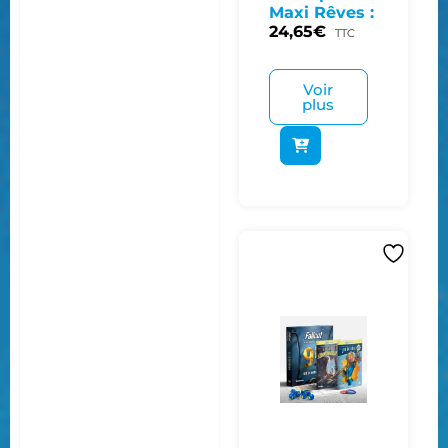
Maxi Rêves :
24,65
€
TTC
Voir
plus