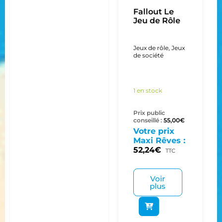
Fallout Le
Jeu de Rôle
Jeux de rôle
,
Jeux
de société
1 en stock
Prix public
conseillé :
55,00
€
Votre prix
Maxi Rêves :
52,24
€
TTC
Voir
plus