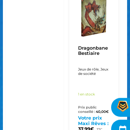
Dragonbane
Bestiaire
Jeux de rôle
,
Jeux
de société
1 en stock
Prix public
conseillé :
40,00
€
Votre prix
Maxi Rêves :
37,99
€
TTC