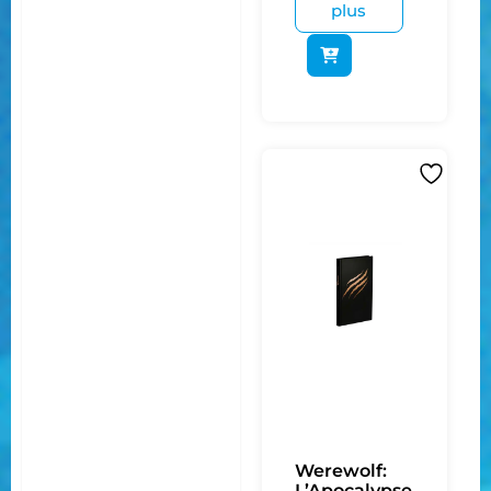
plus
Werewolf:
L’Apocalypse