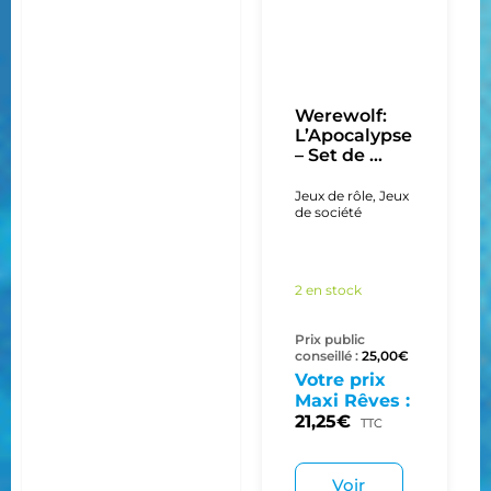
Werewolf:
L’Apocalypse
– Set de ...
Jeux de rôle
,
Jeux
de société
2 en stock
Prix public
conseillé :
25,00
€
Votre prix
Maxi Rêves :
21,25
€
TTC
Voir