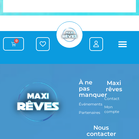
0
À ne
Maxi
pas
rêves
manquer
Contact
Événements
Mon
compte
Partenaires
Nous
contacter