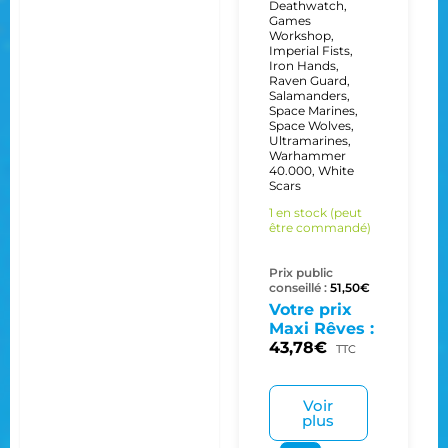
Deathwatch
,
Games
Workshop
,
Imperial Fists
,
Iron Hands
,
Raven Guard
,
Salamanders
,
Space Marines
,
Space Wolves
,
Ultramarines
,
Warhammer
40.000
,
White
Scars
1 en stock (peut
être commandé)
Prix public
conseillé :
51,50
€
Votre prix
Maxi Rêves :
43,78
€
TTC
Voir
plus