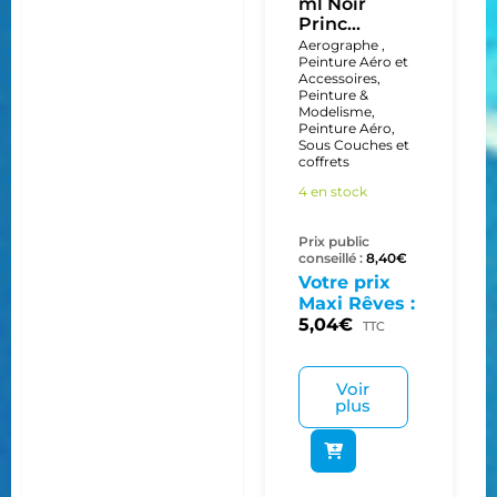
ml Noir
Princ...
Aerographe ,
Peinture Aéro et
Accessoires
,
Peinture &
Modelisme
,
Peinture Aéro
,
Sous Couches et
coffrets
4 en stock
Prix public
conseillé :
8,40
€
Votre prix
Maxi Rêves :
5,04
€
TTC
Voir
plus