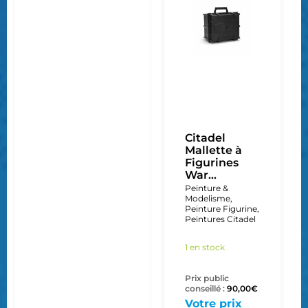
Citadel
Mallette à
Figurines
War...
Peinture &
Modelisme
,
Peinture Figurine
,
Peintures Citadel
1 en stock
Prix public
conseillé :
90,00
€
Votre prix