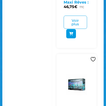
Maxi Rêves :
46,75
€
TTC
Voir
plus