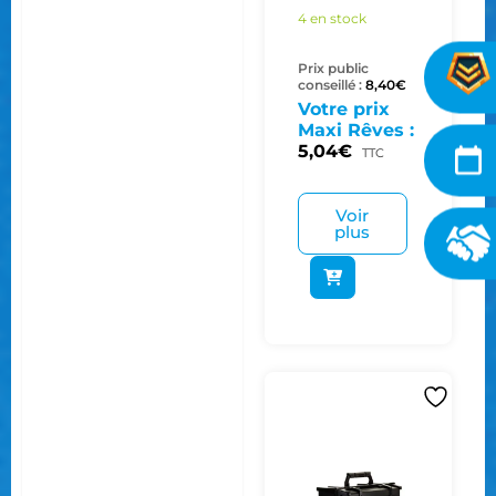
4 en stock
Prix public
conseillé :
8,40
€
Votre prix
Maxi Rêves :
5,04
€
TTC
Voir
plus