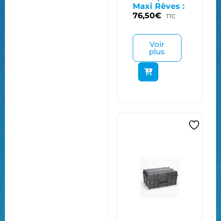
Maxi Rêves :
76,50
€
TTC
Voir
plus