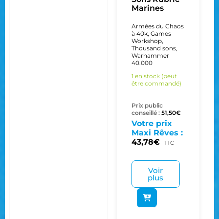
Marines
Armées du Chaos
à 40k
,
Games
Workshop
,
Thousand sons
,
Warhammer
40.000
1 en stock (peut
être commandé)
Prix public
conseillé :
51,50
€
Votre prix
Maxi Rêves :
43,78
€
TTC
Voir
plus