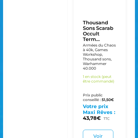
Thousand
Sons Scarab
Occult
Term...
Armées du Chaos
à 40k
,
Games
Workshop
,
Thousand sons
,
Warhammer
40.000
1 en stock (peut
être commandé)
Prix public
conseillé :
51,50
€
Votre prix
Maxi Rêves :
43,78
€
TTC
Voir