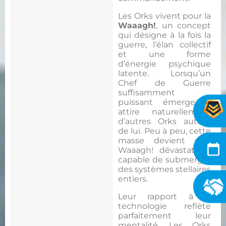
Les Orks vivent pour la
Waaagh!
, un concept
qui désigne à la fois la
guerre, l’élan collectif
et une forme
d’énergie psychique
latente. Lorsqu’un
Chef de Guerre
suffisamment
puissant émerge, il
attire naturellement
d’autres Orks autour
de lui. Peu à peu, cette
masse devient une
Waaagh! dévastatrice,
capable de submerger
des systèmes stellaires
entiers.
Leur rapport à la
technologie reflète
parfaitement leur
mentalité. Les Orks