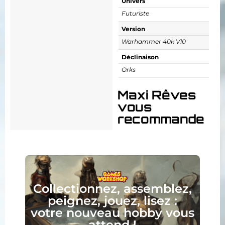
Univers
Futuriste
Version
Warhammer 40k V10
Déclinaison
Orks
Maxi Rêves
vous
recommande
Collectionnez, assemblez,
peignez, jouez, lisez :
votre nouveau hobby vous
attend !