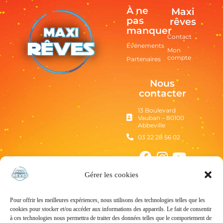
À ne
Maxi
pas
rêves
manquer
Contact
Événements
Mon
compte
Partenaires
Nous
contacter
13 Boulevard
Vauban – 80100
Abbeville
03 22 28 56 02
Gérer les cookies
Pour offrir les meilleures expériences, nous utilisons des technologies telles que les
cookies pour stocker et/ou accéder aux informations des appareils. Le fait de consentir
à ces technologies nous permettra de traiter des données telles que le comportement de