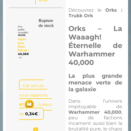
Découvrez le
Orks :
Trukk Ork
Rupture
de stock
Orks – La
Prix
public
conseillé :
Waaagh!
47,50
€
Votre
Éternelle de
prix
Maxi
Rêves :
Warhammer
40,38
€
TTC
40,000
La plus grande
menace verte de
Cet article
la galaxie
vous rapporte
Dans l’univers
41
(valeur
impitoyable de
Warhammer 40,000
,
de
0,34
€
)
peu de factions
incarnent aussi bien la
brutalité pure, le chaos