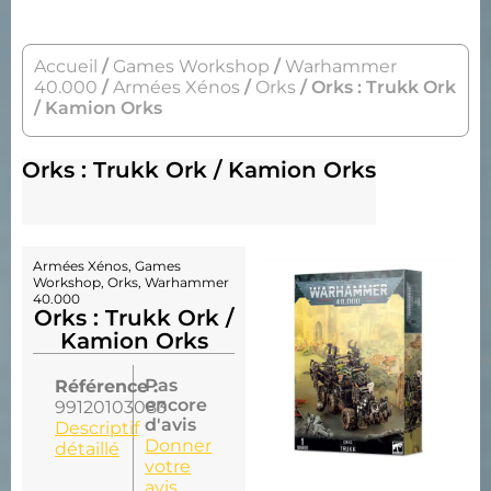
Accueil
/
Games Workshop
/
Warhammer
40.000
/
Armées Xénos
/
Orks
/ Orks : Trukk Ork
/ Kamion Orks
Orks : Trukk Ork / Kamion Orks
Armées Xénos
,
Games
Workshop
,
Orks
,
Warhammer
40.000
Orks : Trukk Ork /
Kamion Orks
Pas
Référence :
encore
99120103083
d'avis
Descriptif
Donner
détaillé
votre
avis