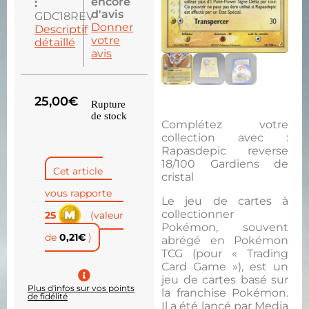
encore
:
d'avis
GDC18REV
Donner
Descriptif
votre
détaillé
avis
25,00
€
Rupture
de stock
Complétez votre
collection avec :
Rapasdepic reverse
18/100 Gardiens de
Cet article
cristal
vous rapporte
Le jeu de cartes à
collectionner
25
(valeur
Pokémon, souvent
de
0,21
€
)
abrégé en Pokémon
TCG (pour « Trading
Card Game »), est un
jeu de cartes basé sur
Plus d'infos sur vos points
la franchise Pokémon.
de fidélité
Il a été lancé par Media