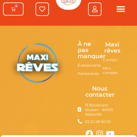
0
À ne
Maxi
pas
rêves
manquer
Contact
Événements
Mon
compte
Partenaires
Nous
contacter
13 Boulevard
Vauban – 80100
Abbeville
03 22 28 56 02