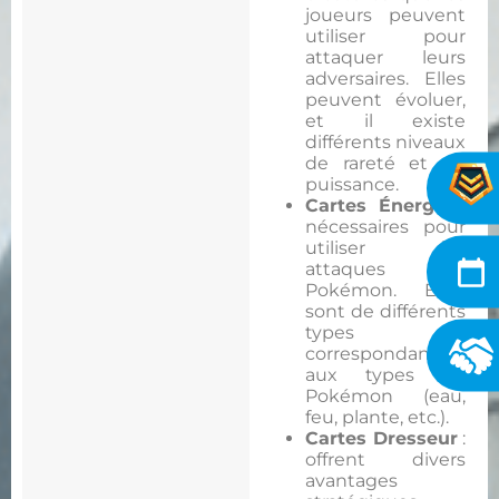
joueurs peuvent
utiliser pour
attaquer leurs
adversaires. Elles
peuvent évoluer,
et il existe
différents niveaux
de rareté et de
puissance.
Cartes Énergie
:
nécessaires pour
utiliser les
attaques des
Pokémon. Elles
sont de différents
types
correspondant
aux types de
Pokémon (eau,
feu, plante, etc.).
Cartes Dresseur
:
offrent divers
avantages