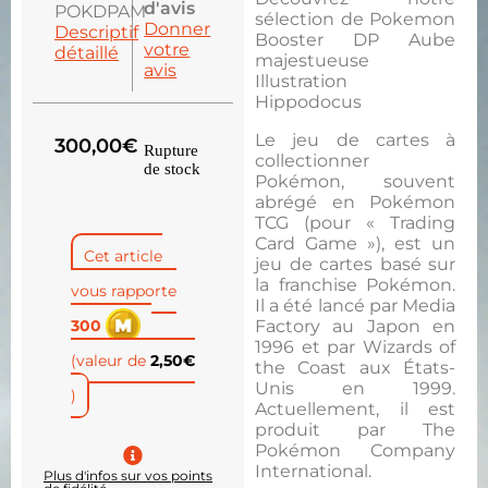
d'avis
POKDPAM
sélection de Pokemon
Donner
Descriptif
Booster DP Aube
votre
détaillé
majestueuse
avis
Illustration
Hippodocus
Le jeu de cartes à
300,00
€
Rupture
collectionner
de stock
Pokémon, souvent
abrégé en Pokémon
TCG (pour « Trading
Card Game »), est un
Cet article
jeu de cartes basé sur
la franchise Pokémon.
vous rapporte
Il a été lancé par Media
Factory au Japon en
300
1996 et par Wizards of
(valeur de
2,50
€
the Coast aux États-
Unis en 1999.
)
Actuellement, il est
produit par The
Pokémon Company
International.
Plus d'infos sur vos points