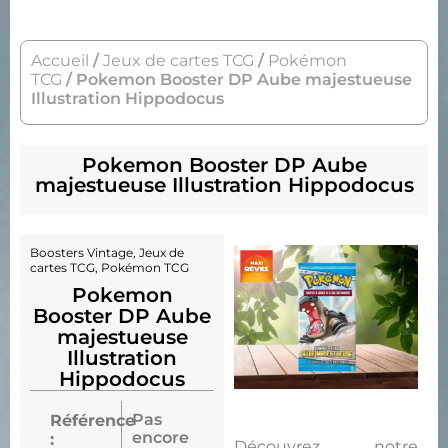
Accueil
/
Jeux de cartes TCG
/
Pokémon
TCG
/ Pokemon Booster DP Aube majestueuse
Illustration Hippodocus
Pokemon Booster DP Aube
majestueuse Illustration Hippodocus
Boosters Vintage
,
Jeux de
cartes TCG
,
Pokémon TCG
Pokemon
Booster DP Aube
majestueuse
Illustration
Hippodocus
Pas
Référence
encore
:
Découvrez notre