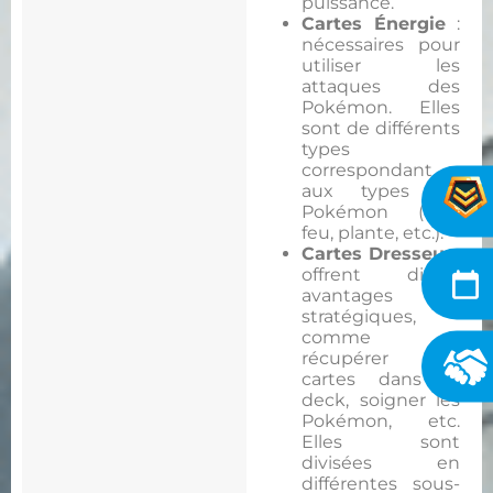
puissance.
Cartes Énergie
:
nécessaires pour
utiliser les
attaques des
Pokémon. Elles
sont de différents
types
correspondant
aux types de
Pokémon (eau,
feu, plante, etc.).
Cartes Dresseur
:
offrent divers
avantages
stratégiques,
comme
récupérer des
cartes dans le
deck, soigner les
Pokémon, etc.
Elles sont
divisées en
différentes sous-