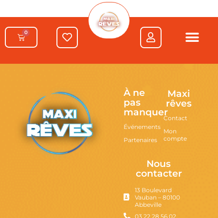
0
À ne
Maxi
pas
rêves
manquer
Contact
Événements
Mon
compte
Partenaires
Nous
contacter
13 Boulevard
Vauban – 80100
Abbeville
03 22 28 56 02