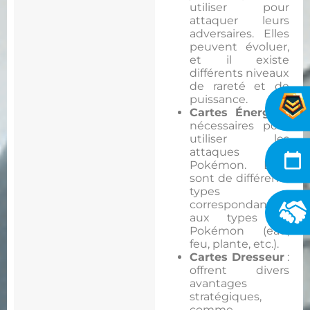
utiliser pour
attaquer leurs
adversaires. Elles
peuvent évoluer,
et il existe
différents niveaux
de rareté et de
puissance.
Cartes Énergie
:
nécessaires pour
utiliser les
attaques des
Pokémon. Elles
sont de différents
types
correspondant
aux types de
Pokémon (eau,
feu, plante, etc.).
Cartes Dresseur
:
offrent divers
avantages
stratégiques,
comme