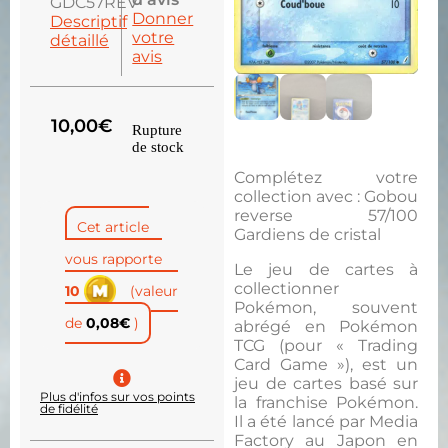
GDC57REV
Donner
Descriptif
votre
détaillé
avis
10,00
€
Rupture
de stock
Complétez votre
collection avec : Gobou
reverse 57/100
Cet article
Gardiens de cristal
vous rapporte
Le jeu de cartes à
collectionner
10
(valeur
Pokémon, souvent
de
0,08
€
)
abrégé en Pokémon
TCG (pour « Trading
Card Game »), est un
jeu de cartes basé sur
Plus d'infos sur vos points
la franchise Pokémon.
de fidélité
Il a été lancé par Media
Factory au Japon en