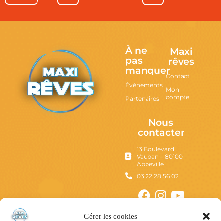
À ne
Maxi
pas
rêves
manquer
Contact
Événements
Mon
compte
Partenaires
Nous
contacter
13 Boulevard
Vauban – 80100
Abbeville
03 22 28 56 02
Gérer les cookies