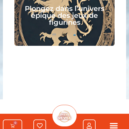
Collectionnez, assemblez,
peignez, jouez, lisez :
votre nouveau hobby vous
attend !
0