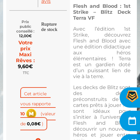
avis
Flesh and Blood : 1st
Strike – Blitz Deck
Terra VF
Prix
Rupture
public
Avec l’édition 1st
de stock
conseillé :
Strike, découvrez
12,00
€
Flesh and Blood avec
Votre
une édition didactique
prix
aux héros
Maxi
élémentaires ! Terra
Rêves :
est un gardien doté
9,60
€
d’un puissant lien de
TTC
vie à la terre.
Les decks de Blitz sont
des decks
Cet article
préconstruits de 40
vous rapporte
cartes prêts à jouer ! Ils
sont idéaux pour
10
(valeur
s’initier à l’univers de
Flesh and Blood,
de
0,08
€
)
découvrir un nouveau
héros et jouer entre