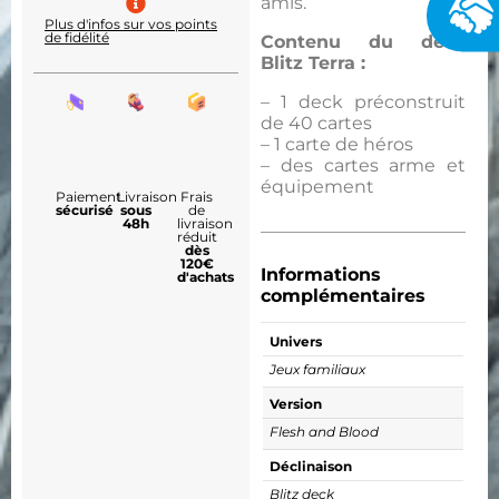
amis.
Plus d'infos sur vos points
de fidélité
Contenu du deck
Blitz Terra :
– 1 deck préconstruit
de 40 cartes
– 1 carte de héros
– des cartes arme et
équipement
Paiement
Livraison
Frais
sécurisé
sous
de
48h
livraison
réduit
dès
120€
Informations
d'achats
complémentaires
Univers
Jeux familiaux
Version
Flesh and Blood
Déclinaison
Blitz deck